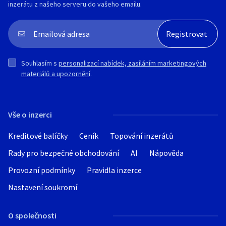
umístění: Polsko
inzerátu z našeho serveru do vašeho emailu.
délka včetně podavače tyčí: 5200 mm
telefon: +48 603 510 566
šířka: 1750 mm + 650 mm ovládací panel
výška: 2100 mm + 650 mm odsávání
olejové mlhy
- hmotnost stroje: 7500 kg
Souhlasím s
personalizací nabídek, zasíláním marketingových
Vybavení soustružnického centra CTX 510
materiálů a upozornění
.
- CNC řídicí jednotka: SIEMENS SINUMERIK
840D
- 12polohový revolver
Vše o inzerci
- poháněné nástroje
- osa C
Kreditové balíčky
Ceník
Topování inzerátů
- integrovaný dopravník třísek
- odsávání olejové mlhy
Rady pro bezpečné obchodování
AI
Nápověda
- osvětlení pracovního prostoru
Provozní podmínky
Pravidla inzerce
umístění: Polsko
Nastavení soukromí
telefon: +48 603 510 566
O společnosti