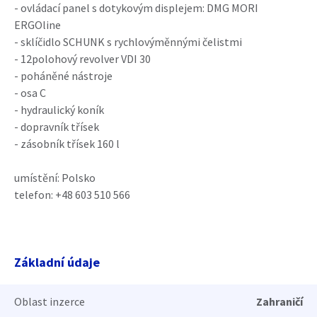
- ovládací panel s dotykovým displejem: DMG MORI
ERGOline
- sklíčidlo SCHUNK s rychlovýměnnými čelistmi
- 12polohový revolver VDI 30
- poháněné nástroje
- osa C
- hydraulický koník
- dopravník třísek
- zásobník třísek 160 l
umístění: Polsko
telefon: +48 603 510 566
Základní údaje
Oblast inzerce
Zahraničí