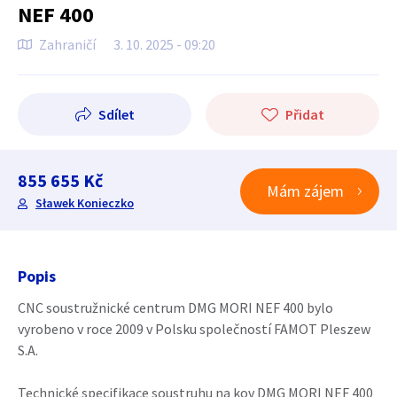
NEF 400
Zahraničí
3. 10. 2025 - 09:20
Sdílet
Přidat
855 655 Kč
Mám zájem
Sławek Konieczko
Popis
CNC soustružnické centrum DMG MORI NEF 400 bylo
vyrobeno v roce 2009 v Polsku společností FAMOT Pleszew
S.A.
Technické specifikace soustruhu na kov DMG MORI NEF 400