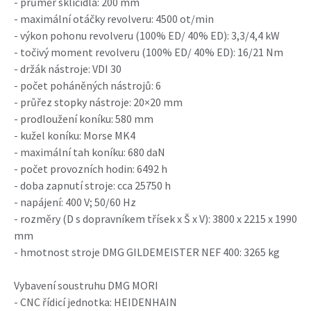
- průměr sklíčidla: 200 mm
- maximální otáčky revolveru: 4500 ot/min
- výkon pohonu revolveru (100% ED/ 40% ED): 3,3/4,4 kW
- točivý moment revolveru (100% ED/ 40% ED): 16/21 Nm
- držák nástroje: VDI 30
- počet poháněných nástrojů: 6
- průřez stopky nástroje: 20×20 mm
- prodloužení koníku: 580 mm
- kužel koníku: Morse MK4
- maximální tah koníku: 680 daN
- počet provozních hodin: 6492 h
- doba zapnutí stroje: cca 25750 h
- napájení: 400 V; 50/60 Hz
- rozměry (D s dopravníkem třísek x Š x V): 3800 x 2215 x 1990
mm
- hmotnost stroje DMG GILDEMEISTER NEF 400: 3265 kg
Vybavení soustruhu DMG MORI
- CNC řídicí jednotka: HEIDENHAIN