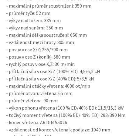
- maximální průměr soustružení: 350 mm
- průměr tyče: 52 mm
- výkyv nad ložem: 385 mm
- výkyv nad saněmi: 350 mm
- maximální délka soustružení: 650 mm
- vzdálenost mezi hroty: 805 mm
- posuv v ose X/Z: 255/700 mm
- posuv v ose Z (koník): 580 mm
- rychlý posuv v ose X,Z: 30 m/min
- přítlačná síla v ose X/Z (100% ED): 4,5/6,2 kN
- přítlačná síla v ose X/Z (40% ED): 5/8,5 kN
- maximální otáčky vřetena: 4000 ot/min
- průměr otvoru vřetena: 65 mm
- průměr vřetena: 90 mm
- výkon pohonu vřetena (100 % ED/40% ED): 11,5/15,3 kW
- točivý moment vřetena (100% ED/ 40% ED): 293/390 Nm
- konec vřetena: A6 DIN 55026
- vzdálenost od konce vřetena k podlaze: 1040 mm