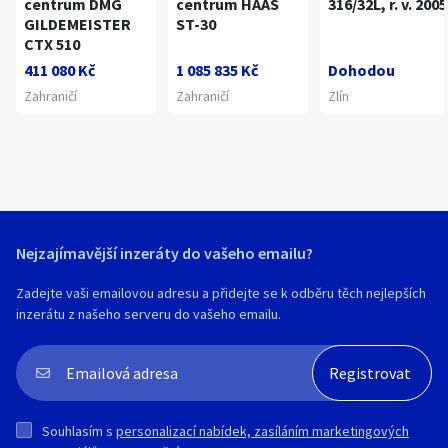
centrum DMG
centrum HAAS
316/32L, r. v. 2005
GILDEMEISTER
ST-30
CTX 510
411 080 Kč
1 085 835 Kč
Dohodou
Zahraničí
Zahraničí
Zlín
Nejzajímavější inzeráty do vašeho emailu?
Zadejte vaši emailovou adresu a přidejte se k odběru těch nejlepších
inzerátu z našeho serveru do vašeho emailu.
Souhlasím s
personalizací nabídek, zasíláním marketingových