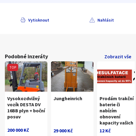
Vytisknout
Nahlásit
Podobné inzeráty
Zobrazit vše
TOP
Vysokozdvižný
Jungheinrich
Prodám trakční
vozík DESTA DV
baterie či
16BB plyn + boční
nabízím
posuv
obnovení
kapacity vašich
200 000 Kč
29 000 Kč
12 Kč