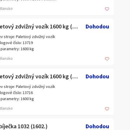
n. 174 kg
s:
Blansko
x. 300 kg
ěry 3000 x 1300 x 560 mm
Paletový zdvižný vozík 1600 kg (13719.)
Dohodou
v stroje: Paletový zdvižný vozík
logové číslo: 13719
 parametry: 1600 kg
s:
Blansko
ost 1600 kg
Paletový zdvižný vozík 1600 kg (13716.)
Dohodou
v stroje: Paletový zdvižný vozík
logové číslo: 13716
 parametry: 1600 kg
s:
Blansko
ost 1600 kg
íječka 1032 (1602.)
Dohodou