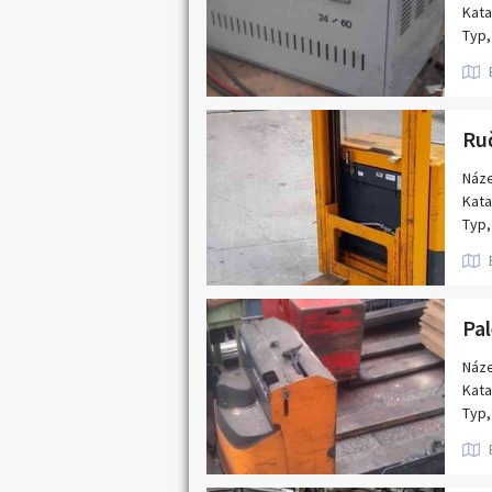
Kata
Typ,
Náze
Kata
Typ,
Výro
Rok 
200
Popi
nosn
těži
Náze
napě
Kata
výko
Typ,
hmot
Výro
hmot
Rok 
199