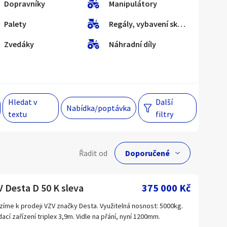
Dopravníky
Manipulátory
Palety
Regály, vybavení skladu
Hlavní město Praha
Večer
Zvedáky
Náhradní díly
Jihomoravský kraj
egiony
Hledat v
Další
 s personalizací nabídek, zasíláním
Nabídka/poptávka
textu
filtry
gových materiálů a upozornění.
lní cena
Řadit od
Kč
 Desta D 50 K sleva
375 000 Kč
zíme k prodeji VZV značky Desta. Využitelná nosnost: 5000kg.
ací zařízení triplex 3,9m. Vidle na přání, nyní 1200mm.
Hlavní město Praha