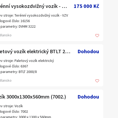
s:
Terénní vysokozdvižný vozík - VZV DVHM 3222 (16156.)
175 000 Kč
ost 2000 kg
a zdvihu 200 mm
v stroje: Terénní vysokozdvižný vozík - VZV
rie 24 V
logové číslo: 16156
nost baterie
 parametry: DVHM 3222
n. 195 kg
bce: DESTA
Blansko
nost bez baterie 400 kg
s:
ost 3,2 t
: ZAPOJENO, možno předvést v chodu
Paletový vozík elektrický BTLT 2000/8 (6367.)
Dohodou
v stroje: Paletový vozík elektrický
logové číslo: 6367
 parametry: BTLT 2000/8
bce: BT
Blansko
výroby:
3
s:
zík 3000x1300x560mm (7002.)
Dohodou
ost 2000 kg
a zdvihu 200 mm
v stroje: Vozík
nost bez baterie 420 kg
logové číslo: 7002
nost baterie
 parametry: 3000 x 1300 x 560mm