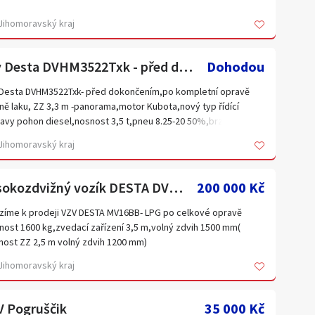
a
bce: Desta
Jihomoravský kraj
Jihomoravský kraj
vá řada: D 50 k
Kraj Vysočina
 konstrukce: Vysokozdvižný vozík
ací zařízení: Triplex
Liberecký kraj
vzv Desta DVHM3522Txk - před dokončením(foto ilustrační)
Dohodou
ost : 5000kg
Olomoucký kraj
a zdvihu: 3900 mm
Desta DVHM3522Txk- před dokončením,po kompletní opravě
ý zdvih: 1290 mm
ně laku, ZZ 3,3 m -panorama,motor Kubota,nový typ řídící
Plzeňský kraj
r: Same Deutz 1000.4 W
avy pohon diesel,nosnost 3,5 t,pneu 8.25-20 50%,brzdy
Ústecký kraj
n: naftový
ické (Zetor),hydraulika Bosch Stroj je ideální pro středně
Jihomoravský kraj
a kabiny: 2250 mm
ou až náročnou manipulaci s materiálem ve vnitř i venku
Zahraničí
a: 1420 mm
řání můžeme dodat i boční posuv,SPZ pro pozemní komunikaci
: Hnací náprava 250x150, Říditelná náprava 21x8-9
Vysokozdvižný vozík DESTA DV 16BB plyn + boční posuv
200 000 Kč
zíme k prodeji VZV DESTA MV16BB- LPG po celkové opravě
ěrka diferenciálu. Vytápěná kabina.
nost 1600 kg,zvedací zařízení 3,5 m,volný zdvih 1500 mm(
ost ZZ 2,5 m volný zdvih 1200 mm)
je po generální opravě, údržbě a laku. Ideální pro středně
or Škoda 1203/1500cm3
Jihomoravský kraj
ou až náročnou manipulaci s materiálem uvnitř i venku.
on benzín/LPG
 6,5-10/5-8
ost odzkoušení ve Bzenci, 69681
aulické řazení s měničem
V Pogruščik
35 000 Kč