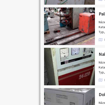
196
Náze
Kata
Typ,
Výro
Popi
nosn
mot
hydr
bate
Náze
Kata
Typ,
Výro
Náze