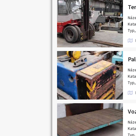
Popi
nosn
výšk
Náze
bate
Kata
hmot
Typ,
- mi
Výro
hmot
Popi
nosn
Stav
Náze
Kata
Typ,
Výro
Rok 
198
Popi
Vo
nosn
výšk
Náze
hmot
Kata
hmot
Typ,