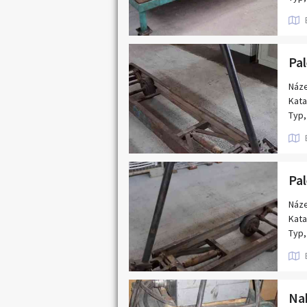
- mi
Popi
- ma
rozm
Náze
Kata
Typ,
Popi
nosn
Náze
Kata
Typ,
Popi
nosn
Nab