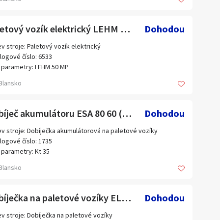
3
Paletový vozík elektrický LEHM 50 MP (6533.)
Dohodou
v stroje: Paletový vozík elektrický
logové číslo: 6533
 parametry: LEHM 50 MP
bce: Lafís
Blansko
s:
ost 5000 kg
or 2000 W
Nabíječ akumulátoru ESA 80 60 (12101.)
Dohodou
aulika 2000 W
rie 24 V
v stroje: Dobíječka akumulátorová na paletové vozíky
logové číslo: 1735
 parametry: Kt 35
bce: ZSE
Blansko
Dobíječka na paletové vozíky ELEKTRONIK OPTIMAL I (6534.)
Dohodou
v stroje: Dobíječka na paletové vozíky