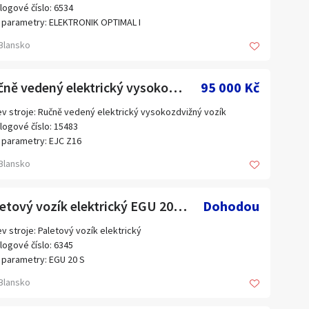
logové číslo: 6534
 parametry: ELEKTRONIK OPTIMAL I
Blansko
Ručně vedený elektrický vysokozdvižný vozík EJC Z16 (15483.)
95 000 Kč
v stroje: Ručně vedený elektrický vysokozdvižný vozík
logové číslo: 15483
 parametry: EJC Z16
bce: Jungheinrich
Blansko
výroby:
6
s:
Paletový vozík elektrický EGU 20 S (6345.)
Dohodou
ost 1600 kg
ště nákladu 600 mm
v stroje: Paletový vozík elektrický
tí baterie 24 V
logové číslo: 6345
n pohonu 1,5 kW
 parametry: EGU 20 S
nost bez baterie 942 kg
bce: STILL
Blansko
nost baterie min./max. 274/302 kg
výroby:
7