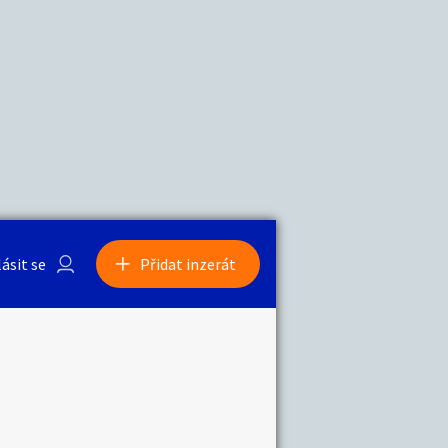
a
Zvířata
lásit se
Přidat inzerát
obby
Sběratelství
ní
Ostatní