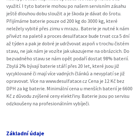
využití. I tyto baterie mohou po našem servisním zásahu
ještě dlouhou dobu sloužit a je škoda je dávat do šrotu.
Přijímáme baterie pouze od 200 kg do 3000 kg, které
neležely vybité přes zimu v mrazu.. Baterie je nutné k nám
přivézt na paletě a proces desulfatace bude trvat cca 5 dní
až týden a pak je dobré je udržvovat aspoň v trochu čistém
stavu, ne jak nám je vozíte jak ukazujeme na obrázcich. Do
bezvadného stavu se nám opět podaří dostat 98% baterií.
Zbylá 2% bývají baterie stáří přes 20 let, které jsou již
vycyklované či mají více vadných článků a nevyplatí se již
opravovat. Více na www.desulfatace.cz Cena je 12 Kč bez
DPH za kg baterie. Minimální cena u menších baterií je 6600
Kč z důvodu zvýšené ceny elektřiny. Baterie jsou po servisu
odzkoušeny na profesionálním vybíječi.
Základní údaje