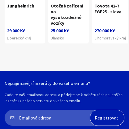
Jungheinrich
Otočné zařízení
Toyota 42-7
na
FGF25 - sleva
vysokozdvižné
vozíky
29 000 Kč
25 000 Kč
270 000 Kč
Liberecký kraj
Blansko
Jihomoravský kraj
Nejzajímavější inzeráty do vašeho emailu?
Zadejte vaši emailovou adresu a přidejte se k odběru těch nejlepších
inzerátu z našeho serveru do vašeho emailu.