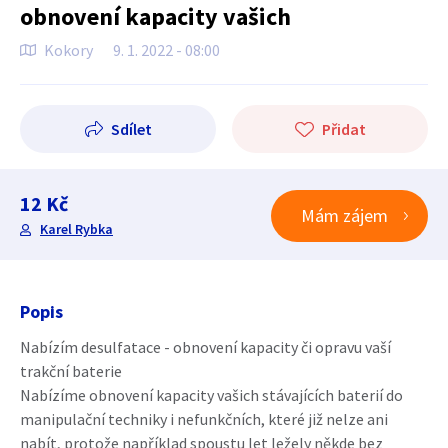
obnovení kapacity vašich
Kokory
9. 1. 2022 - 08:00
Sdílet
Přidat
12 Kč
Mám zájem
Karel Rybka
Popis
Nabízím desulfatace - obnovení kapacity či opravu vaší
trakční baterie
Nabízíme obnovení kapacity vašich stávajících baterií do
manipulační techniky i nefunkčních, které již nelze ani
nabít, protože například spoustu let ležely někde bez