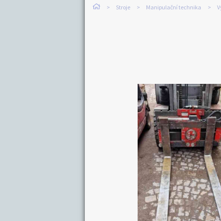
Stroje
Manipulační technika
V