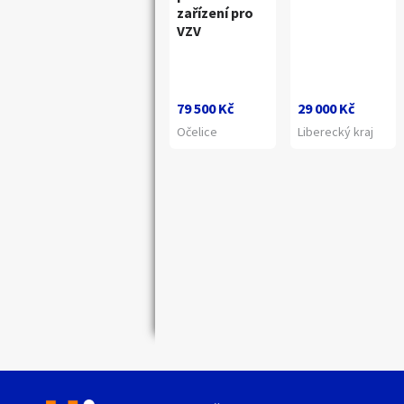
zařízení pro
VZV
79 500 Kč
29 000 Kč
Očelice
Liberecký kraj