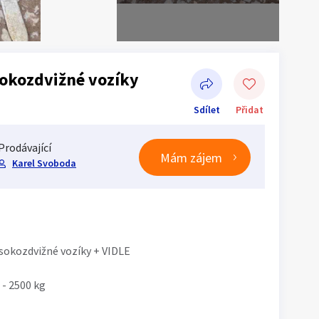
sokozdvižné vozíky
Sdílet
Přidat
Prodávající
Mám zájem
Karel Svoboda
Sdílet na Facebooku
ysokozdvižné vozíky + VIDLE
- 2500 kg