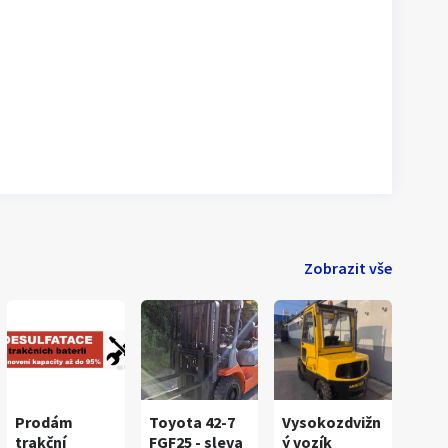
Zobrazit vše
Prodám
Toyota 42-7
Vysokozdvižn
1
/
7
trakční
FGF25 - sleva
ý vozík