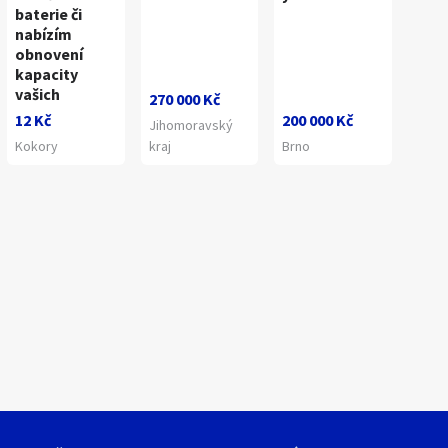
baterie či
nabízím
obnovení
kapacity
vašich
270 000 Kč
12 Kč
200 000 Kč
Jihomoravský
Kokory
kraj
Brno