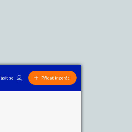
a
Zvířata
0
/
2000
Nahlásit
0
/
1000
lásit se
Přidat inzerát
obby
Sběratelství
ní
Ostatní