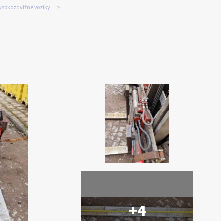
ysokozdvižné vozíky
+4