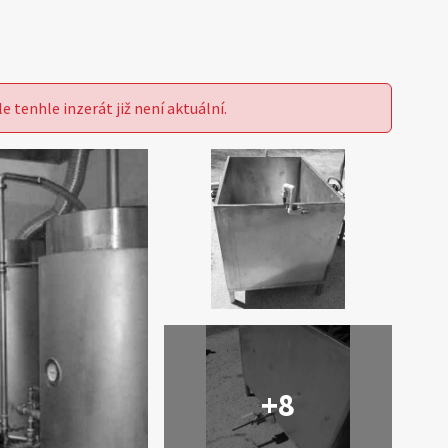
le tenhle inzerát již není aktuální.
+8