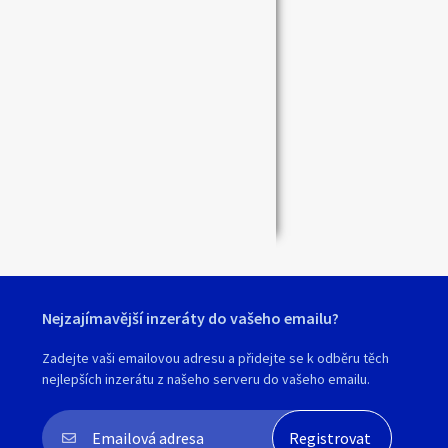
Zavřít
Nejzajímavější inzeráty do vašeho emailu?
Zadejte vaši emailovou adresu a přidejte se k odběru těch
nejlepších inzerátu z našeho serveru do vašeho emailu.