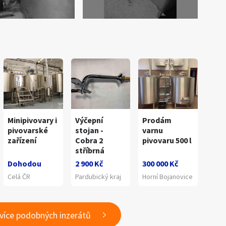
Minipivovary i
Výčepní
Prodám
pivovarské
stojan -
varnu
zařízení
Cobra 2
pivovaru 500 l
stříbrná
Dohodou
2 900 Kč
300 000 Kč
Celá ČR
Pardubický kraj
Horní Bojanovice
 více podobných inzerátů