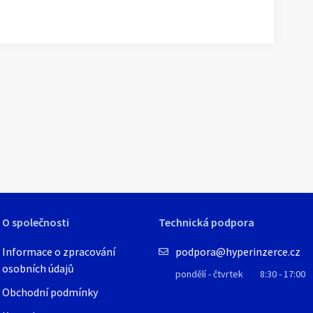
1
/
11
O společnosti
Technická podpora
Informace o zpracování
podpora@hyperinzerce.cz
osobních údajů
pondělí - čtvrtek
8:30 - 17:00
Obchodní podmínky