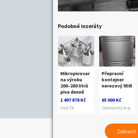
Podobné inzeráty
Mikropivovar
Přepravní
na výrobu
kontejner
200–280 litrů
nerezový 950l
piva denně
1 497 878 Kč
65 000 Kč
Celá ČR
Olomoucký kraj
Zobrazit