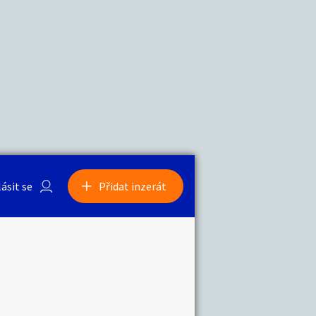
a
Zvířata
0
/
2000
Nahlásit
0
/
1000
lásit se
Přidat inzerát
obby
Sběratelství
ní
Ostatní