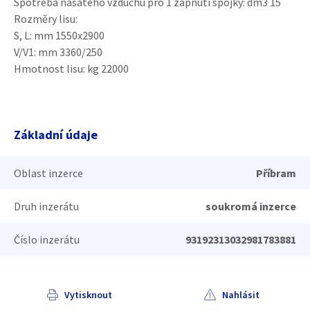
Spotřeba nasátého vzduchu pro 1 zapnutí spojky: dm3 15
Rozměry lisu:
S, L: mm 1550x2900
V/V1: mm 3360/250
Hmotnost lisu: kg 22000
Základní údaje
Oblast inzerce
Příbram
Druh inzerátu
soukromá inzerce
Číslo inzerátu
93192313032981783881
Vytisknout
Nahlásit