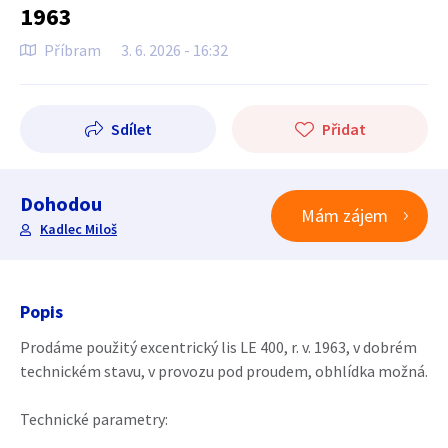
1963
Příbram
3. 6. 2026 - 16:32
Sdílet
Přidat
Dohodou
Mám zájem
Kadlec Miloš
Popis
Prodáme použitý excentrický lis LE 400, r. v. 1963, v dobrém
technickém stavu, v provozu pod proudem, obhlídka možná.
Technické parametry: