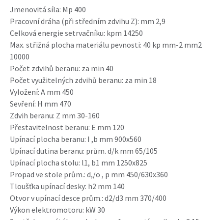
Jmenovitá síla: Mp 400
Pracovní dráha (při středním zdvihu Z): mm 2,9
Celková energie setrvačníku: kpm 14250
Max. střižná plocha materiálu pevnosti: 40 kp mm-2 mm2
10000
Počet zdvihů beranu: za min 40
Počet využitelných zdvihů beranu: za min 18
Vyložení: A mm 450
Sevření: H mm 470
Zdvih beranu: Z mm 30-160
Přestavitelnost beranu: E mm 120
Upínací plocha beranu: I ,b mm 900x560
Upínací dutina beranu: prům. d/k mm 65/105
Upínací plocha stolu: l1, b1 mm 1250x825
Propad ve stole prům.: d,/o , p mm 450/630x360
Tloušťka upínací desky: h2 mm 140
Otvor v upínací desce prům.: d2/d3 mm 370/400
Výkon elektromotoru: kW 30