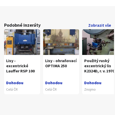
Podobné inzeráty
Zobrazit vše
Lisy -
Lisy - ohraňovací
Použitý ruský
excentrické
OPTIMA 250
excentrický lis
Lauffer RSP 100
K2324D, r. v. 1970
Dohodou
Dohodou
Dohodou
Celá ČR
Celá ČR
Znojmo