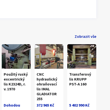
Zobrazit vše
Použitý ruský
CNC
Transferový
excentrický
hydraulický
lis KRUPP
lis K2324D, r.
ohraňovací
PST-A 160
v. 1970
lis IMAL
1
/
2
GLADIATOR
255
Dohodou
372 965 Kč
5 402 990 Kč