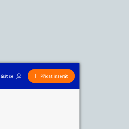
a
Zvířata
0
/
2000
Nahlásit
0
/
1000
lásit se
Přidat inzerát
obby
Sběratelství
ní
Ostatní