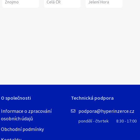
Znojmo
Celá ČR
Jelení Hora
O společnosti
Technická podpora
Informace o zpracování
podpora@hyperinzerce.cz
osobních údajů
pondělí - čtvrtek
8:30 - 17:00
Obchodní podmínky
Kontakty