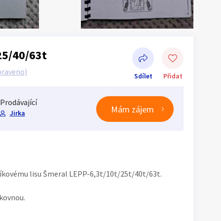
25/40/63t
praveno)
Sdílet
Přidat
Prodávající
Mám zájem
Jirka
Sdílet na Facebooku
íkovému lisu Šmeral LEPP-6,3t/10t/25t/40t/63t.
lkovnou.