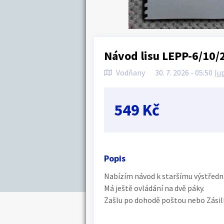
Návod lisu LEPP-6/10/
Vodňany
30. 7. 2026 - 05:50
(u
549 Kč
Popis
Nabízím návod k staršímu výstředn
Má ještě ovládání na dvě páky.
Zašlu po dohodě poštou nebo Zási