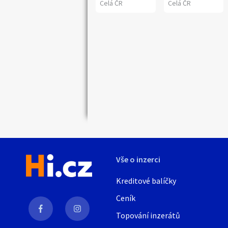
Celá ČR
Celá ČR
Vše o inzerci
Kreditové balíčky
Ceník
Topování inzerátů