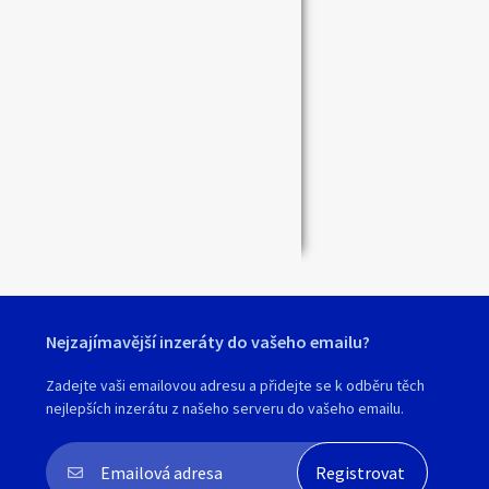
Nejzajímavější inzeráty do vašeho emailu?
Zadejte vaši emailovou adresu a přidejte se k odběru těch
nejlepších inzerátu z našeho serveru do vašeho emailu.