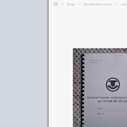
Stroje
Kovoobráběcí stroje
Lisy