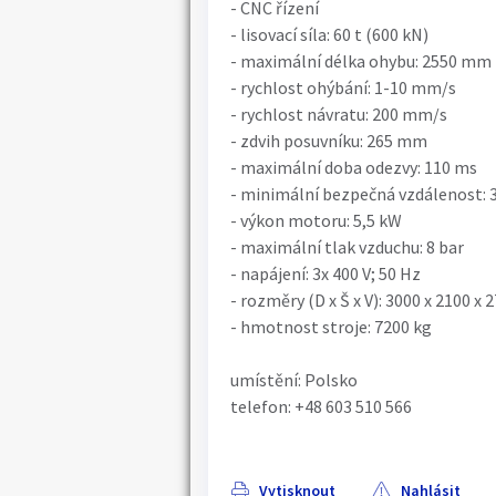
- CNC řízení
- lisovací síla: 60 t (600 kN)
- maximální délka ohybu: 2550 mm
- rychlost ohýbání: 1-10 mm/s
- rychlost návratu: 200 mm/s
- zdvih posuvníku: 265 mm
- maximální doba odezvy: 110 ms
- minimální bezpečná vzdálenost:
- výkon motoru: 5,5 kW
- maximální tlak vzduchu: 8 bar
- napájení: 3x 400 V; 50 Hz
- rozměry (D x Š x V): 3000 x 2100 x
- hmotnost stroje: 7200 kg
umístění: Polsko
telefon: +48 603 510 566
Vytisknout
Nahlásit