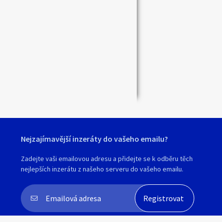
Nejzajímavější inzeráty do vašeho emailu?
Zadejte vaši emailovou adresu a přidejte se k odběru těch
nejlepších inzerátu z našeho serveru do vašeho emailu.