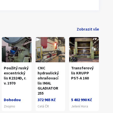
Zobrazit vše
Použitý ruský
CNC
Transferový
excentrický
hydraulický
lis KRUPP
lis K2324D, r.
ohraňovací
PST-A 160
v. 1970
lis IMAL
GLADIATOR
1
/
2
255
Dohodou
372 965 Kč
5 402 990 Kč
Znojmo
Celá ČR
Jelení Hora