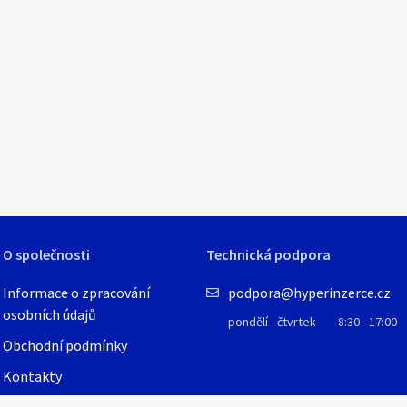
O společnosti
Technická podpora
Informace o zpracování
podpora@hyperinzerce.cz
osobních údajů
pondělí - čtvrtek
8:30 - 17:00
Obchodní podmínky
Kontakty