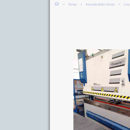
Stroje
Kovoobráběcí stroje
Lisy