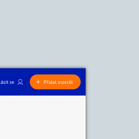
a
Zvířata
lásit se
Přidat inzerát
obby
Sběratelství
ní
Ostatní