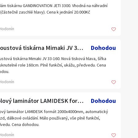
 JE 2500 Kč.
ám tiskárnu GANDINOVATION JETI 3300. Vhodná na náhradní
 722 166 267
, (částečně zaschlé hlavy). Cena k jednání 20.000Kč
te volat kdykoliv.
Hodonín
Inkoustová tiskárna Mimaki JV 33-160. Nová tisková hlava.
Dohodou
ustová tiskárna Mimaki JV 33-160. Nová tisková hlava, šířka
sknutelné role 160cm. Plně funkční, ukážu, předvedu. Cena
odou.
Hodonín
Stolový laminátor LAMIDESK formát 2000x4000mm,autom.pojezd
Dohodou
ový laminátor LAMIDESK formát 2000x4000mm, automatický
zd, dálkové ovládání. Málo používaný, vše plně funkční,
vedu. Cena dohodou.
Hodonín