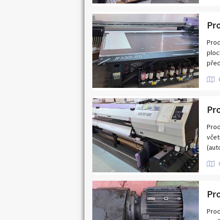
Prod
ploc
před
Prod
včet
(aut
Před
Pr
Pro