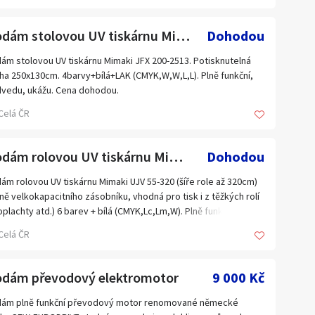
Prodám stolovou UV tiskárnu Mimaki JFX 200-2513
Dohodou
ám stolovou UV tiskárnu Mimaki JFX 200-2513. Potisknutelná
ha 250x130cm. 4barvy+bílá+LAK (CMYK,W,W,L,L). Plně funkční,
vedu, ukážu. Cena dohodou.
Celá ČR
Prodám rolovou UV tiskárnu Mimaki UJV 55-320
Dohodou
ám rolovou UV tiskárnu Mimaki UJV 55-320 (šíře role až 320cm)
ně velkokapacitního zásobníku, vhodná pro tisk i z těžkých rolí
oplachty atd.) 6 barev + bílá (CMYK,Lc,Lm,W). Plně funkční.
vedu, ukážu. Cena dohodou.
Celá ČR
odám převodový elektromotor
9 000 Kč
dám plně funkční převodový motor renomované německé