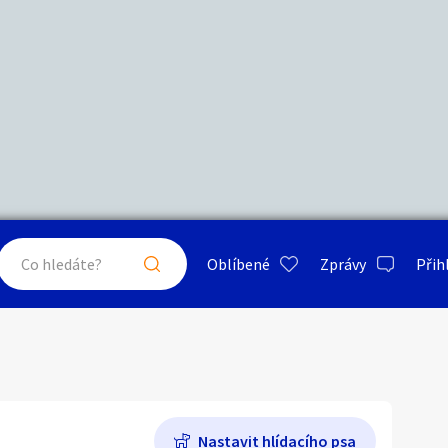
Další filtry
Stáří inzerátu
Hledat v textu
Nabídka/poptávka
psa
ty a bydlení
Seznamka
Erotik
Maximální cena
Kč
až
Oblíbené
Zprávy
Přih
je a nářadí
PC a elektro
Sport a h
Ostatní
Typ inzerátu:
Neuvedeno
ráty v okolí
Neuvedeno
Klíčové slovo:
Neuvedeno
Neuvedeno
 a doplňky
Kultura
Cestová
Nastavit hlídacího psa