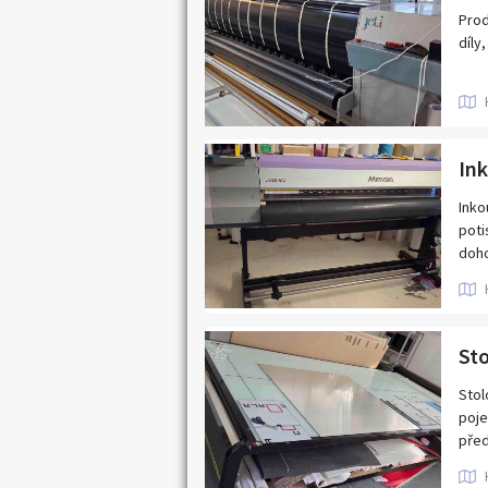
CENA
Prod
tel.
díly
Může
Inko
poti
doh
Stol
poje
před