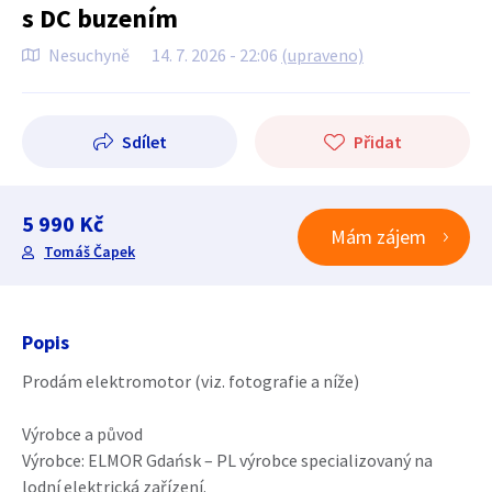
s DC buzením
Nesuchyně
14. 7. 2026 - 22:06
(upraveno)
Sdílet
Přidat
5 990 Kč
Mám zájem
Tomáš Čapek
Popis
Prodám elektromotor (viz. fotografie a níže)
Výrobce a původ
Výrobce: ELMOR Gdańsk – PL výrobce specializovaný na
lodní elektrická zařízení.