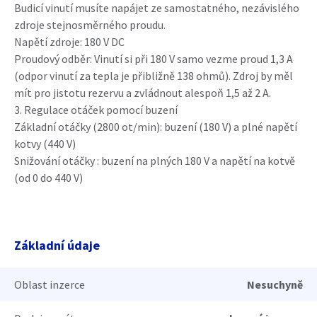
Budicí vinutí musíte napájet ze samostatného, nezávislého
zdroje stejnosměrného proudu.
Napětí zdroje: 180 V DC
Proudový odběr: Vinutí si při 180 V samo vezme proud 1,3 A
(odpor vinutí za tepla je přibližně 138 ohmů). Zdroj by měl
mít pro jistotu rezervu a zvládnout alespoň 1,5 až 2 A.
3. Regulace otáček pomocí buzení
Základní otáčky (2800 ot/min): buzení (180 V) a plné napětí
kotvy (440 V)
Snižování otáčky : buzení na plných 180 V a napětí na kotvě
(od 0 do 440 V)
Základní údaje
Oblast inzerce
Nesuchyně