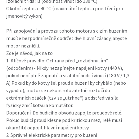
Izolační třída : B (odolnost vinutí do 130 °C)
Okolní teplota : 40 °C (maximální teplota prostředí pro
jmenovitý výkon)
Při zapojování a provozu tohoto motoru s cizím buzením
musíte bezpodmínečně dodržet dvě hlavní zásady, abyste
motor nezničili.
Zde je návod, jak na to :
1. Klíčové pravidlo: Ochrana před „rozběhnutím“
(odtočením) - Nikdy nezapínejte napájení kotvy (440 V),
pokud není plně zapnuté a stabilní budicí vinutí (180 V / 1,3
A).Pokud by do kotvy šel proud a buzení by chybělo (nebo
vypadlo), motor se nekontrolovatelně roztočí do
extrémních otáček (tzv. se „utrhne“) a odstředivá síla
fyzicky zničí kotvu a komutátor.
Doporučení: Do budicího obvodu zapojte proudové relé.
Pokud budicí proud klesne pod kritickou mez, relé musí
okamžitě odpojit hlavní napájení kotvy.
2. Správné elektrické parametry pro buzení