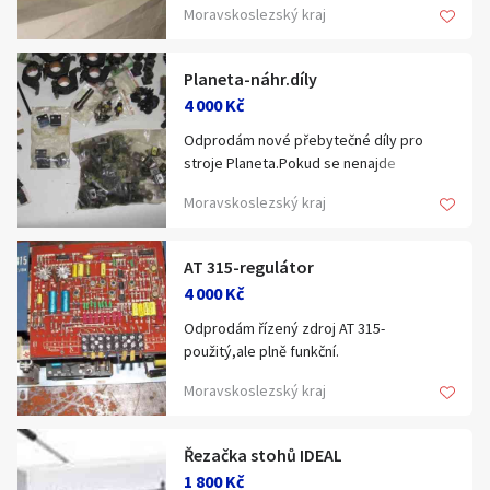
Hledat v textu
Moravskoslezský kraj
Planeta-náhr.díly
4 000 Kč
Odprodám nové přebytečné díly pro
Nabídka/poptávka
stroje Planeta.Pokud se nenajde
zájemce,půjde vše do
Moravskoslezský kraj
šrotu.tel.606749559
AT 315-regulátor
4 000 Kč
Odprodám řízený zdroj AT 315-
použitý,ale plně funkční.
Demontován z funkčního stroje při jeho
Moravskoslezský kraj
likvidaci.
tel.606749559
Řezačka stohů IDEAL
1 800 Kč