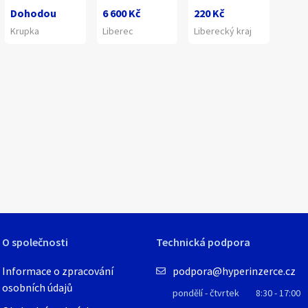
Dohodou
6 600 Kč
220 Kč
Krupka
Liberec
Liberecký kraj
O společnosti
Technická podpora
Informace o zpracování
podpora@hyperinzerce.cz
osobních údajů
pondělí - čtvrtek
8:30 - 17:00