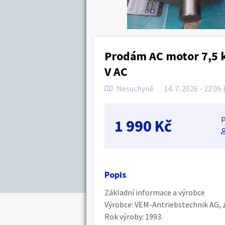
Prodám AC motor 7,5 
V AC
Nesuchyně
14. 7. 2026 - 22:05
P
1 990 Kč
Popis
Základní informace a výrobce
Výrobce: VEM-Antriebstechnik AG,
Rok výroby: 1993.