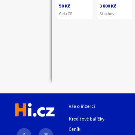
50 Kč
3 800 Kč
Celá ČR
Stochov
Vše o inzerci
Kreditové balíčky
Ceník