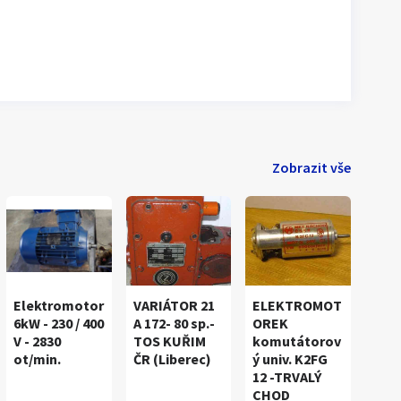
Zobrazit vše
Elektromotor
VARIÁTOR 21
ELEKTROMOT
6kW - 230 / 400
A 172- 80 sp.-
OREK
V - 2830
TOS KUŘIM
komutátorov
ot/min.
ČR (Liberec)
ý univ. K2FG
12 -TRVALÝ
1
/
3
CHOD