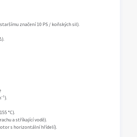
taršímu značení 10 PS / koňských sil).
Δ).
e
⁻¹).
155 °C).
achu a stříkající vodě).
tor s horizontální hřídelí).