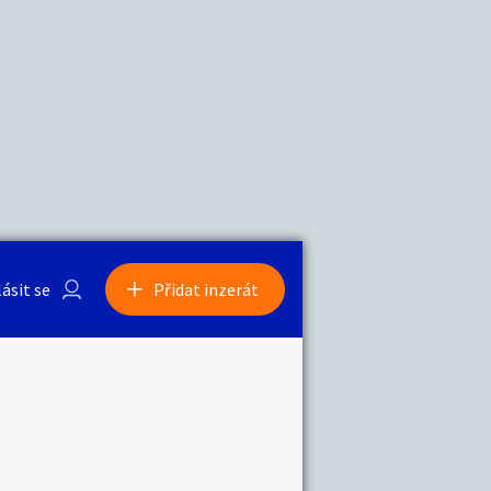
a
Zvířata
0
/
2000
Nahlásit
0
/
1000
lásit se
Přidat inzerát
obby
Sběratelství
ní
Ostatní