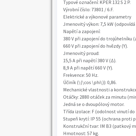
Typové označení: KPER 132 S 2 P.
Výrobní číslo: 73801 / 6.F.
Elektrické a výkonové parametry
Jmenovitý výkon: 7,5 kW (odpovídá s
Napětí a zapojení:
380 V při zapojení do trojúhelníku (
660 V při zapojení do hvězdy (Y).
Jmenovitý proud:
15,5 A při napětí 380 V (Δ).
8,9 A při napětí 660 V (Y).
Frekvence: 50 Hz.
Účiník (\(\cos \phi\)): 0,86.
Mechanické vlastnosti a konstrukc
Otáčky: 2880 otáček za minutu (min
Jedná se o dvoupólový motor.
Třída izolace: F (odolnost vinutí do 
Stupeň krytí: IP 55 (ochrana proti pr
Konstrukční tvar: IM B3 (patkový mo
Hmotnost: 57 kg.