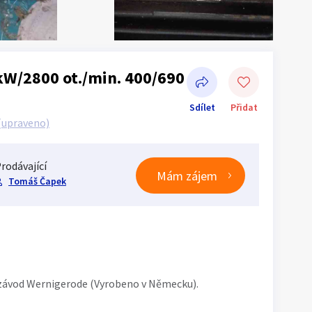
kW/2800 ot./min. 400/690
Sdílet
Přidat
(upraveno)
rodávající
Mám zájem
Tomáš Čapek
Sdílet na Facebooku
 závod Wernigerode (Vyrobeno v Německu).