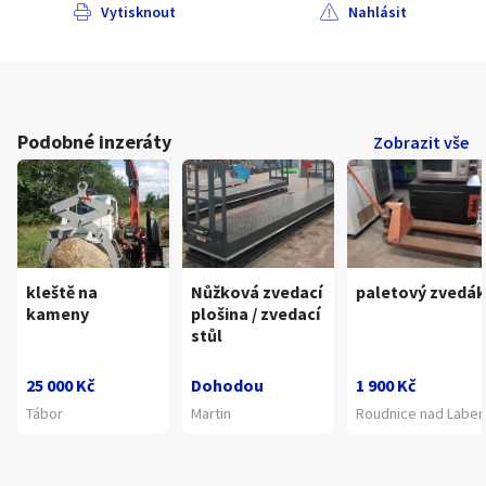
Vytisknout
Nahlásit
Podobné inzeráty
Zobrazit vše
kleště na
Nůžková zvedací
paletový zvedák
kameny
plošina / zvedací
stůl
25 000 Kč
Dohodou
1 900 Kč
Tábor
Martin
Roudnice nad Labe