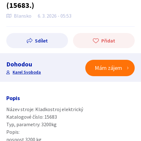
(15683.)
Blansko
6. 3. 2026 - 05:53
Sdílet
Přidat
Dohodou
Mám zájem
Karel Svoboda
Popis
Název stroje: Kladkostroj elektrický
Katalogové číslo: 15683
Typ, parametry: 3200kg
Popis:
nosnost 3200 kg