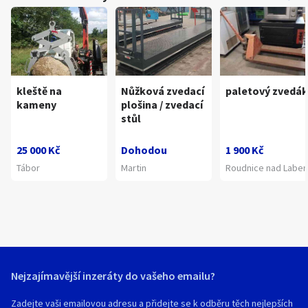
kleště na
Nůžková zvedací
paletový zvedák
kameny
plošina / zvedací
stůl
25 000 Kč
Dohodou
1 900 Kč
Tábor
Martin
Roudnice nad Labe
Nejzajímavější inzeráty do vašeho emailu?
Zadejte vaši emailovou adresu a přidejte se k odběru těch nejlepších