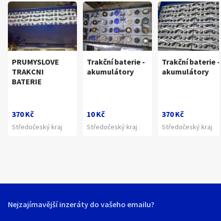
PRUMYSLOVE
Trakční baterie -
Trakční baterie -
TRAKCNI
akumulátory
akumulátory
BATERIE
370 Kč
10 Kč
370 Kč
Středočeský kraj
Středočeský kraj
Středočeský kraj
Nejzajímavější inzeráty do vašeho emailu?