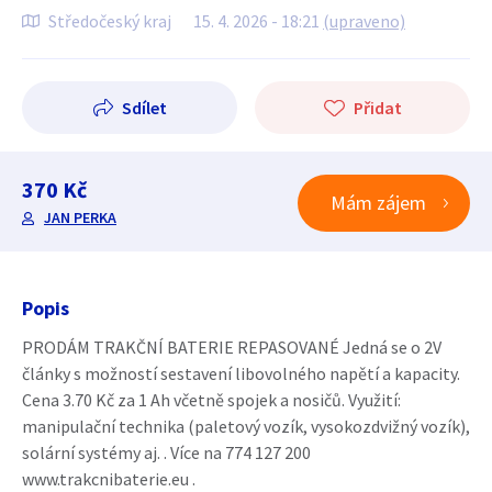
Středočeský kraj
15. 4. 2026 - 18:21
(upraveno)
Sdílet
Přidat
370 Kč
Mám zájem
JAN PERKA
Popis
PRODÁM TRAKČNÍ BATERIE REPASOVANÉ Jedná se o 2V
články s možností sestavení libovolného napětí a kapacity.
Cena 3.70 Kč za 1 Ah včetně spojek a nosičů. Využití:
manipulační technika (paletový vozík, vysokozdvižný vozík),
solární systémy aj. . Více na 774 127 200
www.trakcnibaterie.eu .