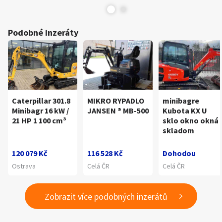
Podobné inzeráty
Caterpillar 301.8
MIKRO RYPADLO
minibagre
Minibagr 16 kW /
JANSEN ® MB-500
Kubota KX U
21 HP 1 100 cm³
sklo okno okná
skladom
120 079 Kč
116 528 Kč
Dohodou
Ostrava
Celá ČR
Celá ČR
Zobrazit více podobných inzerátů