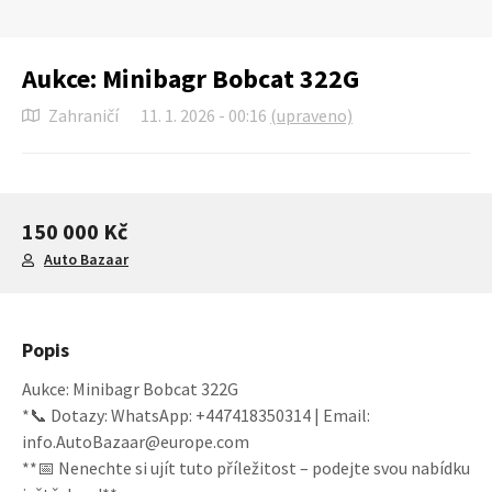
Aukce: Minibagr Bobcat 322G
Zahraničí
11. 1. 2026 - 00:16
(upraveno)
150 000 Kč
Auto Bazaar
Popis
Aukce: Minibagr Bobcat 322G
*📞 Dotazy: WhatsApp: +447418350314 | Email:
info.AutoBazaar@europe.com
**📅 Nenechte si ujít tuto příležitost – podejte svou nabídku