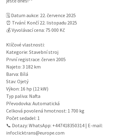
ještě dnes!**
🗓️ Datum aukce: 22. července 2025
⏰ Trvání: Končí 22. listopadu 2025
💰 Vyvolávací cena: 75 000 Kč
Klíčové vlastnosti:
Kategorie: Stavební stroj
První registrace: červen 2005
Najeto: 3 182 km
Barva: Bílá
Stav: Ojetý
Výkon: 16 hp (12 kW)
Typ paliva: Nafta
Převodovka: Automatická
Celková povolená hmotnost: 1 700 kg
Počet sedadel: 1
📞 Dotazy: WhatsApp: +447418350314 | E-mail:
infoclicktrans@europe.com