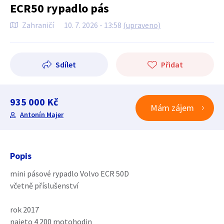
ECR50 rypadlo pás
Zahraničí
10. 7. 2026 - 13:58
(upraveno)
Sdílet
Přidat
935 000 Kč
Mám zájem
Antonín Majer
Popis
mini pásové rypadlo Volvo ECR 50D
včetně příslušenství
rok 2017
najeto 4 200 motohodin