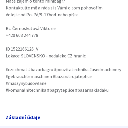
Máte zájem o tento minibagr?
Kontaktujte mě a ráda si s Vámi o tom pohovořím.
Volejte od Po-Pá/9-17hod. nebo pište.
Bc. Černoskutová Viktorie
+420 608 244 778
ID 1522166126_V
Lokace: SLOVENSKO - nedaleko CZ hranic
#czechmat #bazarbagru #pouzitatechnika #usedmachinery
#gebrauchtemaschinen #bazarstrojuteplice
#maszynybudowlane
#komunalnitechnika #bagryteplice #bazarnakladaku
Základní údaje