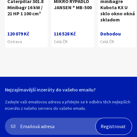
Caterpillar 301.8
MIKRO RYPADLO
minibagre
Minibagr 16 kW /
JANSEN ® MB-500
Kubota KX U
21 HP 1 100 cm³
sklo okno okná
skladom
120 079 Kč
116 528 Kč
Dohodou
Ostrava
Celá ČR
Celá ČR
Nejzajímavější inzeráty do vašeho emailu?
Zadejte vaši emailovou adresu a přidejte se k odběru těch nejlepších
inzerátu z našeho serveru do vašeho emailu.