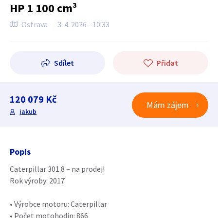
HP 1 100 cm³
Ostrava
3. 4. 2026 - 10:33
Sdílet
Přidat
120 079 Kč
Mám zájem
jakub
Popis
Caterpillar 301.8 – na prodej!
Rok výroby: 2017
• Výrobce motoru: Caterpillar
• Počet motohodin: 866