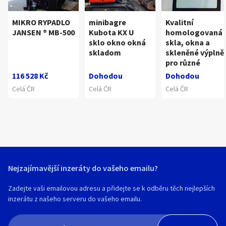
MIKRO RYPADLO
minibagre
Kvalitní
JANSEN ® MB-500
Kubota KX U
homologovaná
sklo okno okná
skla, okna a
skladom
skleněné výplně
pro různé
116 528 Kč
Dohodou
Dohodou
Celá ČR
Celá ČR
Celá ČR
Nejzajímavější inzeráty do vašeho emailu?
Zadejte vaši emailovou adresu a přidejte se k odběru těch nejlepších
inzerátu z našeho serveru do vašeho emailu.