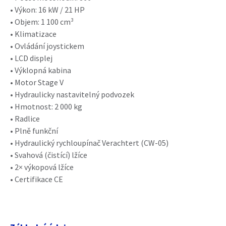
• Výkon: 16 kW / 21 HP
• Objem: 1 100 cm³
• Klimatizace
• Ovládání joystickem
• LCD displej
• Výklopná kabina
• Motor Stage V
• Hydraulicky nastavitelný podvozek
• Hmotnost: 2 000 kg
• Radlice
• Plně funkční
• Hydraulický rychloupínač Verachtert (CW-05)
• Svahová (čistící) lžíce
• 2× výkopová lžíce
• Certifikace CE