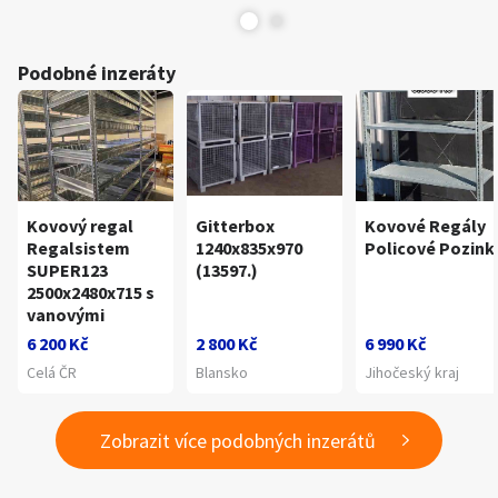
Podobné inzeráty
Kovový regal
Gitterbox
Kovové Regály
Regalsistem
1240x835x970
Policové Pozink
SUPER123
(13597.)
2500x2480x715 s
vanovými
6 200 Kč
2 800 Kč
6 990 Kč
Celá ČR
Blansko
Jihočeský kraj
Zobrazit více podobných inzerátů