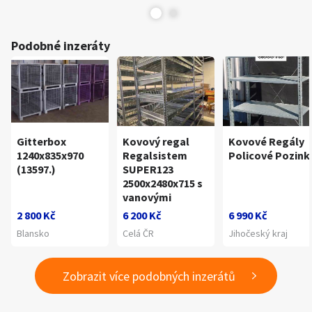
Podobné inzeráty
Gitterbox
Kovový regal
Kovové Regály
1240x835x970
Regalsistem
Policové Pozink
(13597.)
SUPER123
2500x2480x715 s
vanovými
2 800 Kč
6 200 Kč
6 990 Kč
Blansko
Celá ČR
Jihočeský kraj
Zobrazit více podobných inzerátů