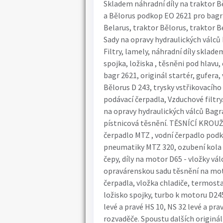
Skladem náhradní díly na traktor 
a Bělorus podkop EO 2621 pro bagr 
Belarus, traktor Bělorus, traktor Belor
Sady na opravy hydraulických válců
Filtry, lamely, náhradní díly skladem
spojka, ložiska , těsněni pod hlav
bagr 2621, originál startér, gufera
Bělorus D 243, trysky vstřikovacího
podávací čerpadla, Vzduchové filtr
na opravy hydraulických válců Bagr
pístnicová těsnění. TĚSNÍCÍ KROUŽ
čerpadlo MTZ , vodní čerpadlo podk
pneumatiky MTZ 320, ozubení kola p
čepy, díly na motor D65 - vložky válc
opravárenskou sadu těsnění na motor
čerpadla, vložka chladiče, termostat
ložisko spojky, turbo k motoru D24
levé a pravé HS 10, NS 32 levé a pra
rozvaděče. Spoustu dalších originá