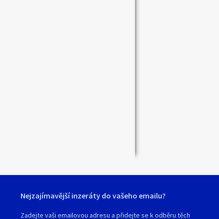
Zavřít
Nejzajímavější inzeráty do vašeho emailu?
Zadejte vaši emailovou adresu a přidejte se k odběru těch