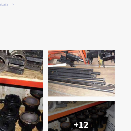
ítače
+12