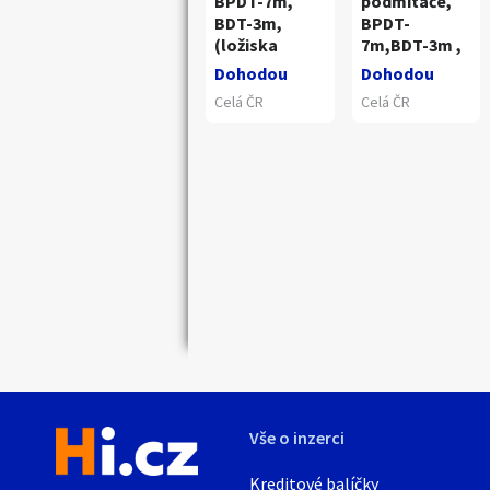
BPDT-7m,
podmítače,
BDT-3m,
BPDT-
(ložiska
7m,BDT-3m ,
Dohodou
Dohodou
Celá ČR
Celá ČR
Náhledy
Vše o inzerci
Kreditové balíčky