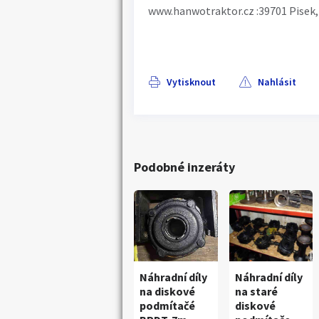
www.hanwotraktor.cz :39701 Pisek,
Vytisknout
Nahlásit
Podobné inzeráty
Náhradní díly
Náhradní díly
na diskové
na staré
podmítačé
diskové