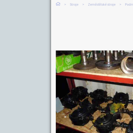
Stroje
Zemědělské stroje
Podm