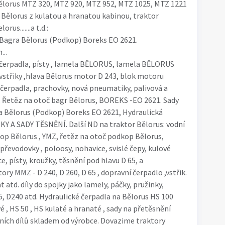
Bělorus MTZ 320, MTZ 920, MTZ 952, MTZ 1025, MTZ 1221
Bělorus z kulatou a hranatou kabinou, traktor
us.......a t.d.:
 Bagra Bělorus (Podkop) Boreks EO 2621.
...
u, čerpadla, písty , lamela BĚLORUS, lamela BĚLORUS
, vstřiky ,hlava Bělorus motor D 243, blok motoru
 čerpadla, prachovky, nová pneumatiky, palivová a
y. Řetěz na otoč bagr Bělorus, BOREKS -EO 2621. Sady
a Bělorus (Podkop) Boreks EO 2621, Hydraulická
KY A SADY TĚSNĚNÍ. Další ND na traktor Bělorus: vodní
op Bělorus , YMZ, řetěz na otoč podkop Bělorus,
řevodovky , poloosy, nohavice, svislé čepy, kulové
e, písty, kroužky, těsnění pod hlavu D 65, a
y MMZ - D 240, D 260, D 65 , dopravní čerpadlo ,vstřik.
 atd. díly do spojky jako lamely, páčky, pružinky,
5, D240 atd. Hydraulické čerpadla na Bělorus HS 100
vé , HS 50 , HS kulaté a hranaté , sady na přetěsnění
lních dílů skladem od výrobce. Dovazime traktory