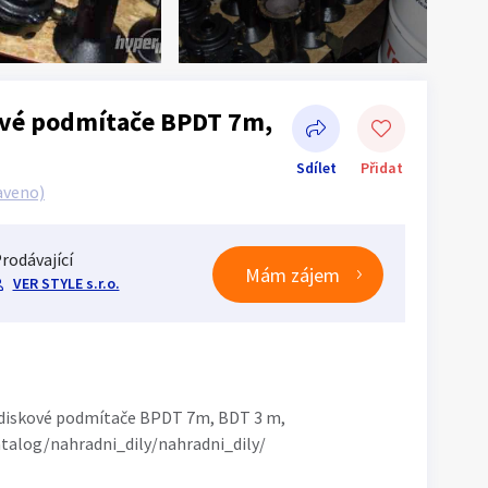
ové podmítače BPDT 7m,
Sdílet
Přidat
aveno)
rodávající
Mám zájem
VER STYLE s.r.o.
Sdílet na Facebooku
vé diskové podmítače BPDT 7m, BDT 3 m,
talog/nahradni_dily/nahradni_dily/