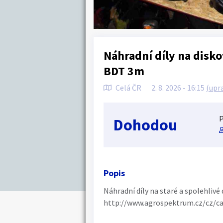
Náhradní díly na disk
BDT 3m
Celá ČR
2. 8. 2026 - 16:15
(upr
P
Dohodou
Popis
Náhradní díly na staré a spolehli
http://www.agrospektrum.cz/cz/ca