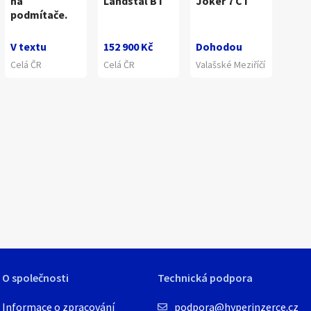
na
Landstal BT
Joker 7 CT
podmítače.
V textu
152 900 Kč
Dohodou
Celá ČR
Celá ČR
Valašské Meziříčí
1
/
15
O společnosti
Technická podpora
Informace o zpracování
podpora@hyperinzerce.cz