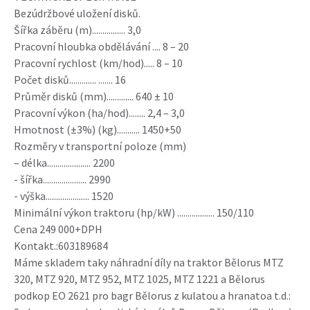
Bezúdržbové uložení disků.
Šířka záběru (m)................ 3,0
Pracovní hloubka obdělávání .... 8 – 20
Pracovní rychlost (km/hod)..... 8 – 10
Počet disků............. ....... 16
Průměr disků (mm)............. 640 ± 10
Pracovní výkon (ha/hod)........ 2,4 – 3,0
Hmotnost (±3%) (kg)........... 1450+50
Rozměry v transportní poloze (mm)
– délka..................... 2200
- šířka..................... 2990
- výška..................... 1520
Minimální výkon traktoru (hp/kW) .................. 150/110
Cena 249 000+DPH
Kontakt.:603189684
Máme skladem taky náhradní díly na traktor Bělorus MTZ
320, MTZ 920, MTZ 952, MTZ 1025, MTZ 1221 a Bělorus
podkop EO 2621 pro bagr Bělorus z kulatou a hranatoa t.d.: