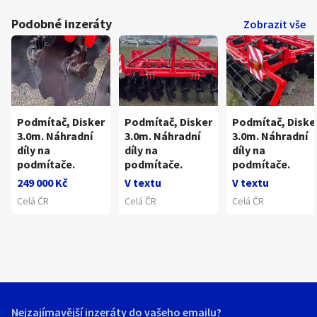
Podobné inzeráty
Zobrazit vše
Podmítač, Disker
Podmítač, Disker
Podmítač, Diske
3.0m. Náhradní
3.0m. Náhradní
3.0m. Náhradní
díly na
díly na
díly na
podmítače.
podmítače.
podmítače.
249 000 Kč
V textu
V textu
Celá ČR
Celá ČR
Celá ČR
Nejzajímavější inzeráty do vašeho emailu?