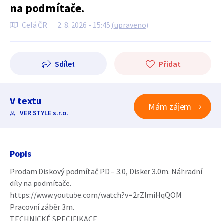
na podmítače.
Celá ČR
2. 8. 2026 - 15:45
(upraveno)
Sdílet
Přidat
V textu
Mám zájem
VER STYLE s.r.o.
Popis
Prodam Diskový podmítač PD – 3.0, Disker 3.0m. Náhradní
díly na podmítače.
https://www.youtube.com/watch?v=2rZlmiHqQOM
Pracovní záběr 3m.
TECHNICKÉ SPECIFIKACE