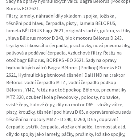
Sady na opravy hydraulických válců Bagra Bělorus (Podkop)
Boreks EO 2621.
Filtry, lamely, náhradní díly skladem .spojka, ložiska ,
těsněni pod hlavu, čerpadla, písty , lamela BĚLORUS,
lamela BĚLORUS bagr 2621, originál startér, gufera, vstřiky
,hlava Bělorus motor D 243, blok motoru Bělorus D 243,
trysky vstřikovacího čerpadla, prachovky, nová pneumatiky,
palivová a podávací čerpadla, Vzduchové filtry. Řetěz na
otoč bagr Bělorus, BOREKS -EO 2621. Sady na opravy
hydraulických válců Bagra Bělorus (Podkop) Boreks EO
2621, Hydraulická pístnicová těsnění. Další ND na traktor
Bělorus: vodní čerpadlo MTZ , vodní čerpadlo podkop
Bělorus , YMZ, řetěz na otoč podkop Bělorus, pneumatiky
MTZ 320, ozubení kola převodovky , poloosy, nohavice,
svislé čepy, kulové čepy, díly na motor D65 - vložky válce,
písty, kroužky, těsnění pod hlavu D 65, a opravárenskou sadu
těsnění na motory MMZ - D 240, D 260, D 65 , dopravní
čerpadlo ,vstřik. čerpadla, vložka chladiče, termostat atd.
díly do spojky jako lamely, páčky, pružinky, ložisko spojky,