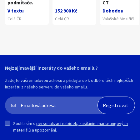
podmítače.
CT
V textu
152 900 Kč
Dohodou
Celá ČR
Celá ČR
Valašské Meziříčí
Nejzajímavější inzeráty do vašeho emailu?
Zadejte vaši emailovou adresu a přidejte se k odběru těch nejlepších
inzerátu z našeho serveru do vašeho emailu.
Souhlasím s
personalizací nabídek, zasíláním marketingových
materiálů a upozornění
.