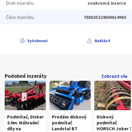
Druh inzerátu
soukromá inzerce
Číslo inzerátu
788625224600614963
Vytisknout
Nahlásit
Podobné inzeráty
Zobrazit vše
Podmítač, Disker
Prodám diskový
Diskový
3.0m. Náhradní
podmítač
podmítač
díly na
Landstal BT
HORSCH Joker 7