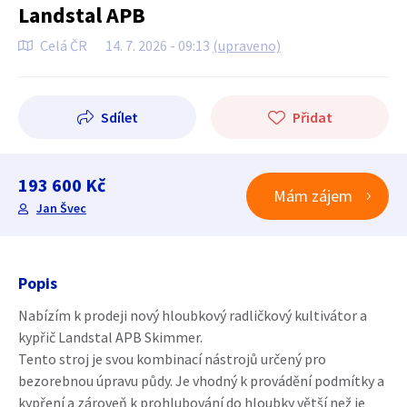
Landstal APB
Celá ČR
14. 7. 2026 - 09:13
(upraveno)
Sdílet
Přidat
193 600 Kč
Mám zájem
Jan Švec
Popis
Nabízím k prodeji nový hloubkový radličkový kultivátor a
kypřič Landstal APB Skimmer.
Tento stroj je svou kombinací nástrojů určený pro
bezorebnou úpravu půdy. Je vhodný k provádění podmítky a
kypření a zároveň k prohlubování do hloubky větší než je