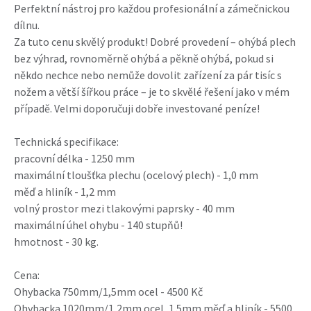
Perfektní nástroj pro každou profesionální a zámečnickou
dílnu.
Za tuto cenu skvělý produkt! Dobré provedení – ohýbá plech
bez výhrad, rovnoměrně ohýbá a pěkně ohýbá, pokud si
někdo nechce nebo nemůže dovolit zařízení za pár tisíc s
nožem a větší šířkou práce – je to skvělé řešení jako v mém
případě. Velmi doporučuji dobře investované peníze!
Technická specifikace:
pracovní délka - 1250 mm
maximální tloušťka plechu (ocelový plech) - 1,0 mm
měď a hliník - 1,2 mm
volný prostor mezi tlakovými paprsky - 40 mm
maximální úhel ohybu - 140 stupňů!
hmotnost - 30 kg.
Cena:
Ohybacka 750mm/1,5mm ocel - 4500 Kč
Ohybacka 1020mm/1,2mm ocel, 1.5mm měď a hliník - 5500