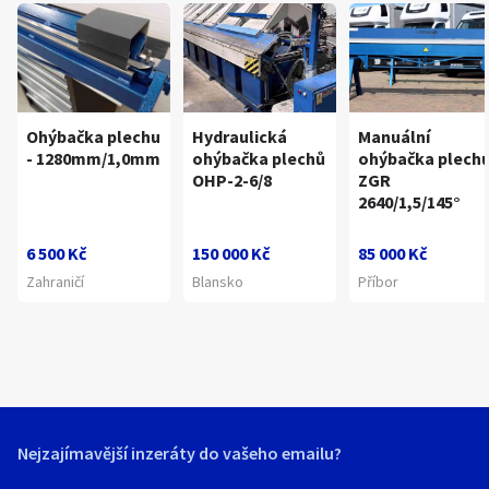
Ohýbačka plechu
Hydraulická
Manuální
- 1280mm/1,0mm
ohýbačka plechů
ohýbačka plech
OHP-2-6/8
ZGR
2640/1,5/145°
6 500 Kč
150 000 Kč
85 000 Kč
Zahraničí
Blansko
Příbor
Nejzajímavější inzeráty do vašeho emailu?