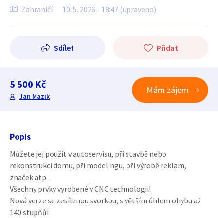
Zahraničí
10. 5. 2026 - 18:47
(upraveno)
Sdílet
Přidat
5 500 Kč
Mám zájem
Jan Mazik
Popis
Můžete jej použít v autoservisu, při stavbě nebo
rekonstrukci domu, při modelingu, při výrobě reklam,
značek atp.
Všechny prvky vyrobené v CNC technologii!
Nová verze se zesílenou svorkou, s větším úhlem ohybu až
140 stupňů!