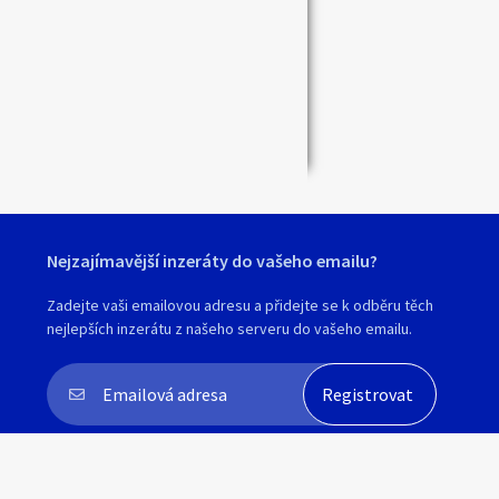
Zavřít
Nejzajímavější inzeráty do vašeho emailu?
Zadejte vaši emailovou adresu a přidejte se k odběru těch
nejlepších inzerátu z našeho serveru do vašeho emailu.
Souhlasím s
personalizací nabídek, zasíláním
marketingových materiálů a upozornění
.