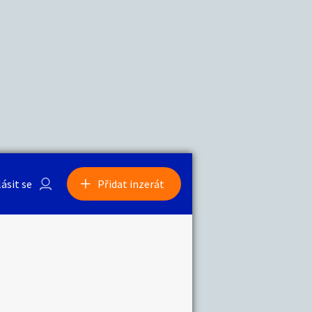
a
Zvířata
0
/
2000
Nahlásit
0
/
1000
lásit se
Přidat inzerát
obby
Sběratelství
ní
Ostatní