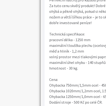
Perfektní nástroj pro každou profe
Za tuto cenu skvělý produkt! Dobr
ohýbá a pěkně ohýbá, pokud si někd
nožem a větší šířkou práce – je to 
dobře investované peníze!
Technická specifikace:
pracovní délka - 1250 mm
maximální tloušťka plechu (ocelový
měď a hliník - 1,2 mm
volný prostor mezi tlakovými papr
maximální úhel ohybu - 140 stupňů
hmotnost - 30 kg.
Cena:
Ohybacka 750mm/1,5mm ocel - 45
Ohybacka 1020mm/1,2mm ocel, 1.5m
Ohybacka 1250mm/1,0mm ocel - 65
Dodání stroje - 500 Kč po celé ČR.