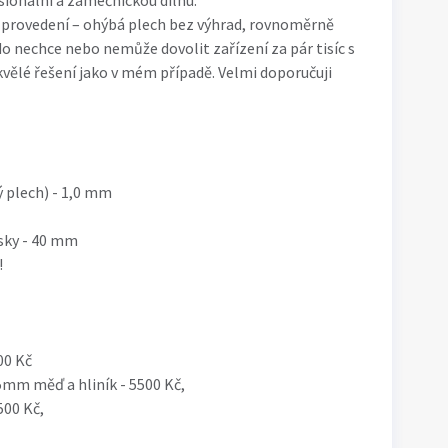
sionální a zámečnickou dílnu.
é provedení – ohýbá plech bez výhrad, rovnoměrně
o nechce nebo nemůže dovolit zařízení za pár tisíc s
skvělé řešení jako v mém případě. Velmi doporučuji
 plech) - 1,0 mm
sky - 40 mm
!
00 Kč
m měď a hliník - 5500 Kč,
00 Kč,