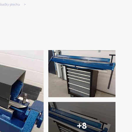
bačky plechu
+8