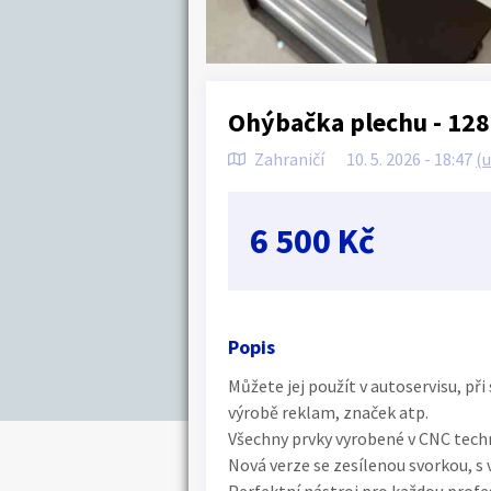
Ohýbačka plechu - 1
Zahraničí
10. 5. 2026 - 18:47
(
6 500 Kč
Popis
Můžete jej použít v autoservisu, př
výrobě reklam, značek atp.
Všechny prvky vyrobené v CNC tech
Nová verze se zesílenou svorkou, s