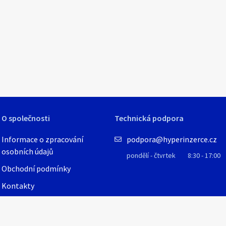
1
/
11
O společnosti
Technická podpora
Informace o zpracování
podpora@hyperinzerce.cz
osobních údajů
pondělí - čtvrtek
8:30 - 17:00
Obchodní podmínky
Kontakty