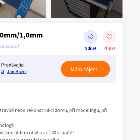
280mm/1,0mm
upraveno)
Sdílet
Přidat
Prodávající
Mám zájem
Jan Mazik
Sdílet na Facebooku
i stavbě nebo rekonstrukci domu, při modelingu, při
nologii!
 větším úhlem ohybu až 140 stupňů!