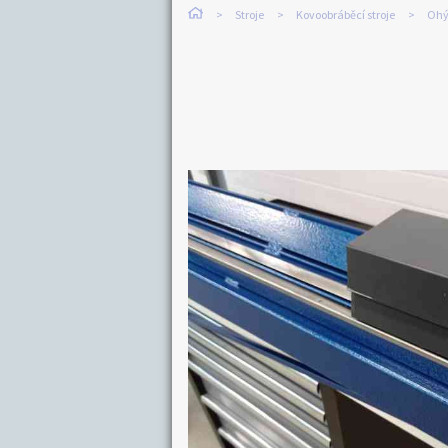
Stroje
Kovoobráběcí stroje
Ohý