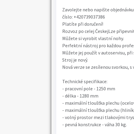
Zavolejte nebo napište objednávku
číslo: +420739037386
Platíte při doručení!
Rozvoz po celej ČeskejLze připevnit
Můžete si vyrobit vlastní nohy.
Perfektní nástroj pro každou profe
Můžete jej použít v autoservisu, př
Stroj je nový.
Nová verze se zesílenou svorkou, s
Technické specifikace:
- pracovní pole - 1250 mm
- délka - 1280 mm
- maximální tloušťka plechu (ocelo
- maximální tloušťka plechu (hliník
- volný prostor mezi tlakovými try
- pevná konstrukce - váha 30 kg.