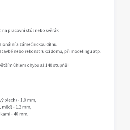
:
 na pracovní stůl nebo svěrák.
sionální a zámečnickou dílnu.
i stavbě nebo rekonstrukci domu, při modelingu atp.
 větším úhlem ohybu až 140 stupňů!
vý plech) - 1,0 mm,
, měď) - 1.2 mm,
skami - 40 mm,