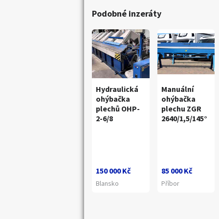
Podobné inzeráty
Hydraulická
Manuální
ohýbačka
ohýbačka
plechů OHP-
plechu ZGR
2-6/8
2640/1,5/145°
150 000 Kč
85 000 Kč
Blansko
Příbor