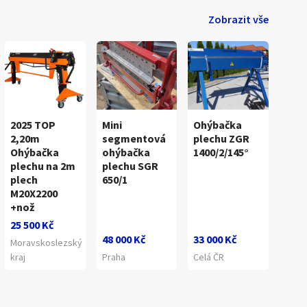
Zobrazit vše
2025 TOP
Mini
Ohýbačka
2,20m
segmentová
plechu ZGR
Ohýbačka
ohýbačka
1400/2/145°
plechu na 2m
plechu SGR
plech
650/1
M20X2200
+nož
25 500 Kč
48 000 Kč
33 000 Kč
Moravskoslezský
kraj
Praha
Celá ČR