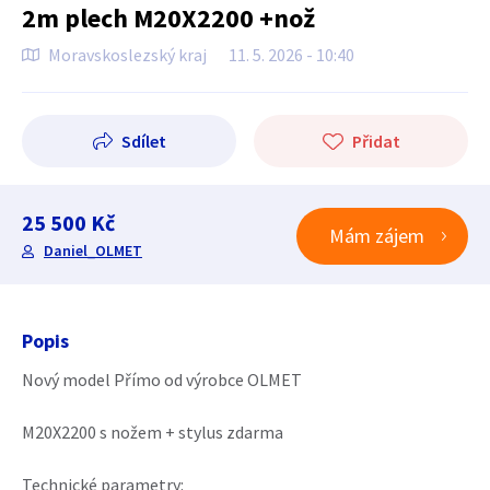
2m plech M20X2200 +nož
Moravskoslezský kraj
11. 5. 2026 - 10:40
Sdílet
Přidat
25 500 Kč
Mám zájem
Daniel_OLMET
Popis
Nový model Přímo od výrobce OLMET
M20X2200 s nožem + stylus zdarma
Technické parametry: