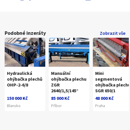
Podobné inzeráty
Zobrazit vše
Hydraulická
Manuální
Mini
ohýbačka plechů
ohýbačka plechu
segmentová
OHP-2-6/8
ZGR
ohýbačka plech
2640/1,5/145°
SGR 650/1
150 000 Kč
85 000 Kč
48 000 Kč
Blansko
Příbor
Praha