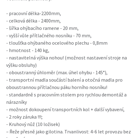
- pracovní délka-2200mm,
- celková délka - 2400mm,
- šířka ohýbacího ramene - 20 mm,
- vyšší vůle přítlačného nosníku - 70 mm,
- tloušťka ohýbaného ocelového plechu - 0,8mm
- hmotnost - 140 kg,
- nastavitelná výška nohou! (možnost nastavení stroje na
výšku obsluhy)
- oboustranný úhloměr (max. úhel ohybu - 145°),
- transportní madla součástí balení a otočná madla pro
oboustrannou přítlačnou páku horního nosníku!
- standardně s pracovním stolem pro rychlou demontáž a
nárazníky
- možnost dokoupení transportních kol + další vybavení,
- 2 roky záruka !!!;
- Kruhový nůž (10 ložisek)
– Řeže přesně jako gilotina. Trvanlivost: 4-6 let provozu bez