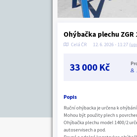
Ohýbačka plechu ZGR 
Celá ČR
12. 6. 2026 - 11:27
(up
Pro
33 000 Kč
Popis
Ruční ohýbacka je určena k ohýbán
Mohou být použity plech s povrchem,
Ohýbačka plechu model 1400/2 určen
autoservisech a pod.