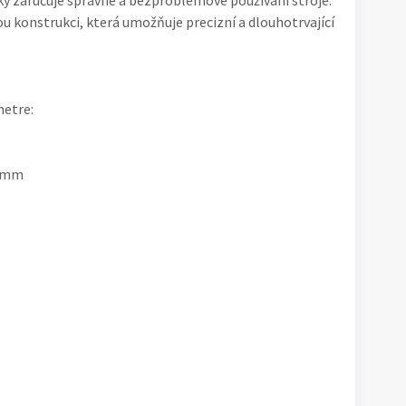
y zaručuje správné a bezproblémové používání stroje.
 konstrukci, která umožňuje precizní a dlouhotrvající
metre:
0 mm