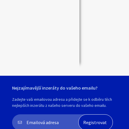
Zavřít
Nejzajímavější inzeráty do vašeho emailu?
Zadejte vaši emailovou adresu a přidejte se k odběru těch
nejlepších inzerátu z našeho serveru do vašeho emailu.