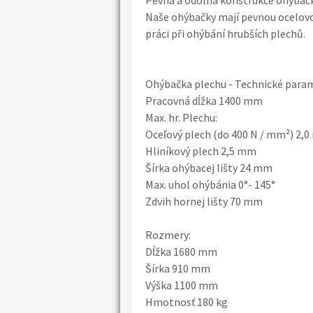
Pevná a odolná konstrukce ohýbačk
Naše ohýbačky mají pevnou ocelovou
práci při ohýbání hrubších plechů.
Ohýbačka plechu - Technické para
Pracovná dĺžka 1400 mm
Max. hr. Plechu:
Oceľový plech (do 400 N / mm²) 2,
Hliníkový plech 2,5 mm
Šírka ohýbacej lišty 24 mm
Max. uhol ohýbánia 0°- 145°
Zdvih hornej lišty 70 mm
Rozmery:
Dĺžka 1680 mm
Šírka 910 mm
Výška 1100 mm
Hmotnosť 180 kg