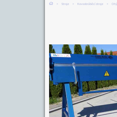
Stroje
Kovoobráběcí stroje
Ohý