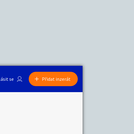
a
Zvířata
0
/
2000
Nahlásit
0
/
1000
lásit se
Přidat inzerát
obby
Sběratelství
ní
Ostatní