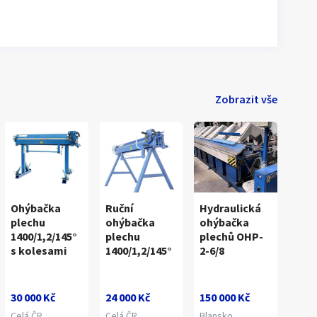
Zobrazit vše
Ohýbačka
Ruční
Hydraulická
plechu
ohýbačka
ohýbačka
1400/1,2/145°
plechu
plechů OHP-
s kolesami
1400/1,2/145°
2-6/8
30 000 Kč
24 000 Kč
150 000 Kč
Celá ČR
Celá ČR
Blansko