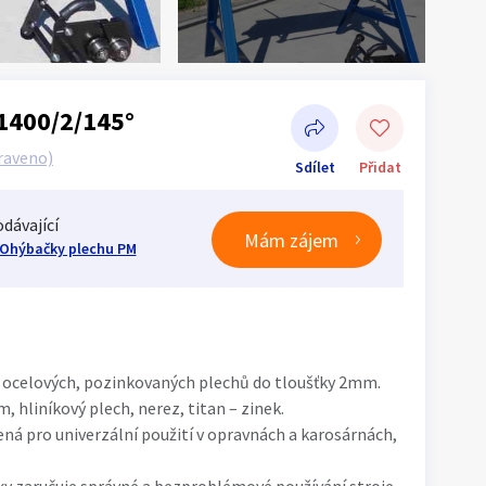
1400/2/145°
raveno)
Sdílet
Přidat
dávající
Mám zájem
Ohýbačky plechu PM
Sdílet na Facebooku
í ocelových, pozinkovaných plechů do tloušťky 2mm.
 hliníkový plech, nerez, titan – zinek.
á pro univerzální použití v opravnách a karosárnách,