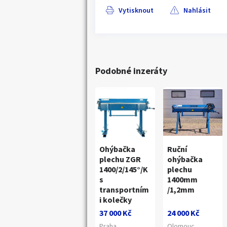
Vytisknout
Nahlásit
Podobné inzeráty
Ohýbačka
Ruční
plechu ZGR
ohýbačka
1400/2/145°/K
plechu
s
1400mm
transportním
/1,2mm
i kolečky
37 000 Kč
24 000 Kč
Praha
Olomouc