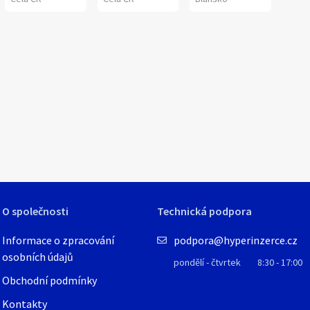
1
/
8
O společnosti
Technická podpora
Informace o zpracování
podpora@hyperinzerce.cz
osobních údajů
pondělí - čtvrtek
8:30 - 17:00
Obchodní podmínky
Kontakty