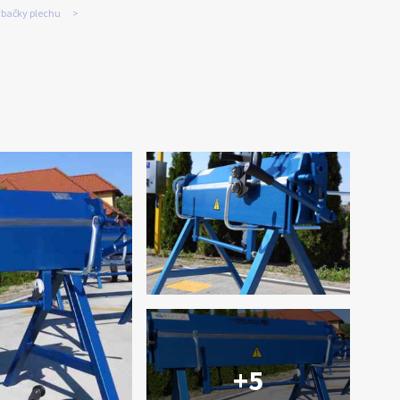
bačky plechu
+5