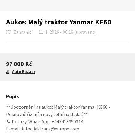
Aukce: Malý traktor Yanmar KE60
Zahraničí
11. 1. 2026 - 00:16
(upraveno)
97 000 Kč
Auto Bazaar
Popis
**Upozornění na aukci: Malý traktor Yanmar KE60 -
Posilovač řízení a nový čelní nakladač!**
📞 Dotazy: WhatsApp: +447418350314
E-mail: infoclicktrans@europe.com