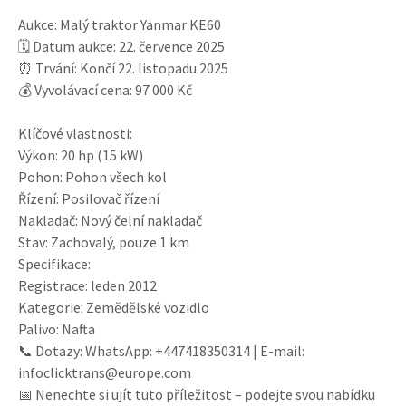
Aukce: Malý traktor Yanmar KE60
🗓️ Datum aukce: 22. července 2025
⏰ Trvání: Končí 22. listopadu 2025
💰 Vyvolávací cena: 97 000 Kč
Klíčové vlastnosti:
Výkon: 20 hp (15 kW)
Pohon: Pohon všech kol
Řízení: Posilovač řízení
Nakladač: Nový čelní nakladač
Stav: Zachovalý, pouze 1 km
Specifikace:
Registrace: leden 2012
Kategorie: Zemědělské vozidlo
Palivo: Nafta
📞 Dotazy: WhatsApp: +447418350314 | E-mail:
infoclicktrans@europe.com
📅 Nenechte si ujít tuto příležitost – podejte svou nabídku