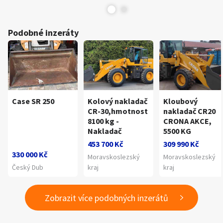
Podobné inzeráty
Case SR 250
Kolový nakladač
Kloubový
CR-30,hmotnost
nakladač CR20
8100 kg -
CRONA AKCE,
Nakladač
5500 KG
453 700 Kč
309 990 Kč
330 000 Kč
Moravskoslezský
Moravskoslezský
Český Dub
kraj
kraj
Zobrazit více podobných inzerátů