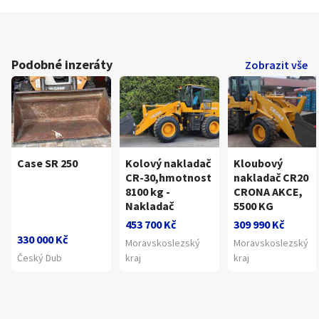
Podobné inzeráty
Zobrazit vše
Case SR 250
Kolový nakladač
Kloubový
CR-30,hmotnost
nakladač CR20
8100 kg -
CRONA AKCE,
Nakladač
5500 KG
453 700 Kč
309 990 Kč
330 000 Kč
Moravskoslezský
Moravskoslezský
Český Dub
kraj
kraj