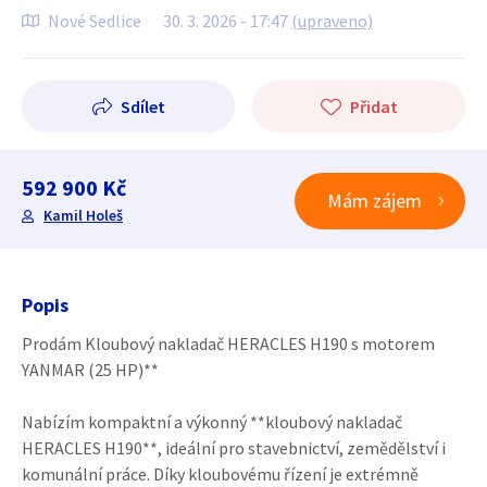
Nové Sedlice
30. 3. 2026 - 17:47
(upraveno)
Sdílet
Přidat
592 900 Kč
Mám zájem
Kamil Holeš
Popis
Prodám Kloubový nakladač HERACLES H190 s motorem
YANMAR (25 HP)**
Nabízím kompaktní a výkonný **kloubový nakladač
HERACLES H190**, ideální pro stavebnictví, zemědělství i
komunální práce. Díky kloubovému řízení je extrémně