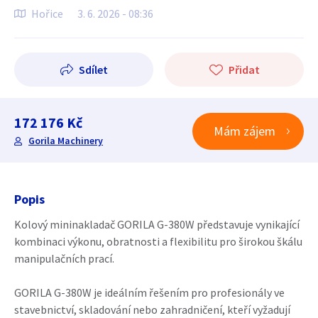
Hořice
3. 6. 2026 - 08:36
Sdílet
Přidat
172 176 Kč
Mám zájem
Gorila Machinery
Popis
Kolový mininakladač GORILA G-380W představuje vynikající
kombinaci výkonu, obratnosti a flexibilitu pro širokou škálu
manipulačních prací.
GORILA G-380W je ideálním řešením pro profesionály ve
stavebnictví, skladování nebo zahradničení, kteří vyžadují