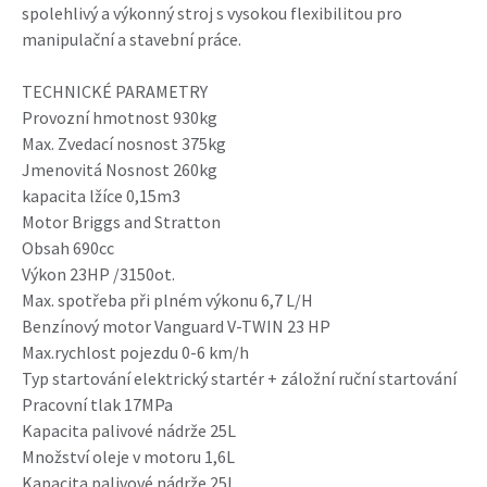
spolehlivý a výkonný stroj s vysokou flexibilitou pro
manipulační a stavební práce.
TECHNICKÉ PARAMETRY
Provozní hmotnost 930kg
Max. Zvedací nosnost 375kg
Jmenovitá Nosnost 260kg
kapacita lžíce 0,15m3
Motor Briggs and Stratton
Obsah 690cc
Výkon 23HP /3150ot.
Max. spotřeba při plném výkonu 6,7 L/H
Benzínový motor Vanguard V-TWIN 23 HP
Max.rychlost pojezdu 0-6 km/h
Typ startování elektrický startér + záložní ruční startování
Pracovní tlak 17MPa
Kapacita palivové nádrže 25L
Množství oleje v motoru 1,6L
Kapacita palivové nádrže 25L