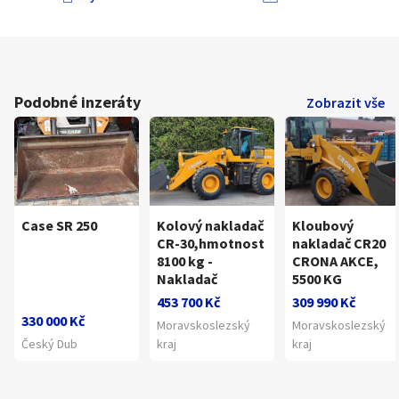
Podobné inzeráty
Zobrazit vše
Case SR 250
Kolový nakladač
Kloubový
CR-30,hmotnost
nakladač CR20
8100 kg -
CRONA AKCE,
Nakladač
5500 KG
453 700 Kč
309 990 Kč
330 000 Kč
Moravskoslezský
Moravskoslezský
Český Dub
kraj
kraj