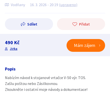
Vodňany
16. 3. 2026 - 20:19
(upraveno)
Sdílet
Přidat
490 Kč
Mám zájem
Jirka
Popis
Nabízím návod k stojanové vrtačce V-50 výr. TOS.
Zašlu poštou nebo Zásilkovnou.
Zkoukněte i ostatní moje návody a dokumentace!