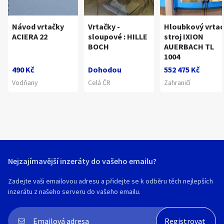
Návod vrtačky
Vrtačky -
Hloubkový vrtac
ACIERA 22
sloupové : HILLE
stroj IXION
BOCH
AUERBACH TL
1004
490 Kč
Dohodou
552 475 Kč
Vodňany
Celá ČR
Zahraničí
Nejzajímavější inzeráty do vašeho emailu?
Zadejte vaši emailovou adresu a přidejte se k odběru těch nejlepších
inzerátu z našeho serveru do vašeho emailu.