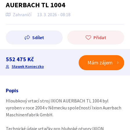
AUERBACH TL 1004
Zahraničí
13. 3. 2026 - 08:18
Sdílet
Přidat
552 475 Kč
Mám zájem
Sławek Konieczko
Popis
Hloubkový vrtací stroj IXION AUERBACH TL 1004 byl
vyroben v roce 2004 v Německu společností Ixion Auerbach
Maschinenfabrik GmbH.
Technické údaje vrtačky pro hluboké otvory IXION