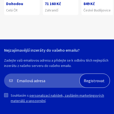
Dohodou
71 160 Kč
849 Kč
Celá ČR
Zahraničí
České Budějovice
Nejzajímavější inzeráty do vašeho emailu?
Zadejte vaši emailovou adresu a přidejte se k odběru těch nejlepších
inzerátu z našeho serveru do vašeho emailu.
Souhlasím s
personalizací nabídek, zasíláním marketingových
materiálů a upozornění
.