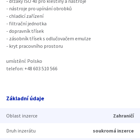
- držáky ISO 40 pro kleštiny a nástroje
- nástroje pro upínání obrobků
- chladicí zařízení
- filtrační jednotka
- dopravník třísek
- zásobník třísek s odlučovačem emulze
- kryt pracovního prostoru
umístění: Polsko
telefon: +48 603 510 566
Základní údaje
Oblast inzerce
Zahraničí
Druh inzerátu
soukromá inzerce