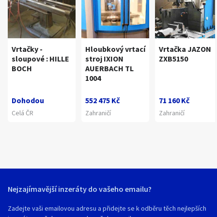
Vrtačky -
Hloubkový vrtací
Vrtačka JAZON
sloupové : HILLE
stroj IXION
ZXB5150
BOCH
AUERBACH TL
1004
Dohodou
552 475 Kč
71 160 Kč
Celá ČR
Zahraničí
Zahraničí
Nejzajímavější inzeráty do vašeho emailu?
Zadejte vaši emailovou adresu a přidejte se k odběru těch nejlepších