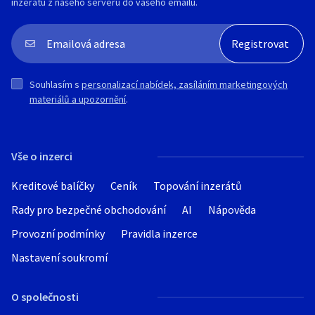
inzerátu z našeho serveru do vašeho emailu.
Souhlasím s
personalizací nabídek, zasíláním marketingových
materiálů a upozornění
.
Vše o inzerci
Kreditové balíčky
Ceník
Topování inzerátů
Rady pro bezpečné obchodování
AI
Nápověda
Provozní podmínky
Pravidla inzerce
Nastavení soukromí
O společnosti