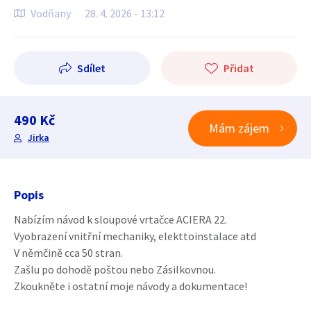
Vodňany
28. 4. 2026 - 13:12
Sdílet
Přidat
490 Kč
Mám zájem
Jirka
Popis
Nabízím návod k sloupové vrtačce ACIERA 22.
Vyobrazení vnitřní mechaniky, elekttoinstalace atd
V němčině cca 50 stran.
Zašlu po dohodě poštou nebo Zásilkovnou.
Zkoukněte i ostatní moje návody a dokumentace!