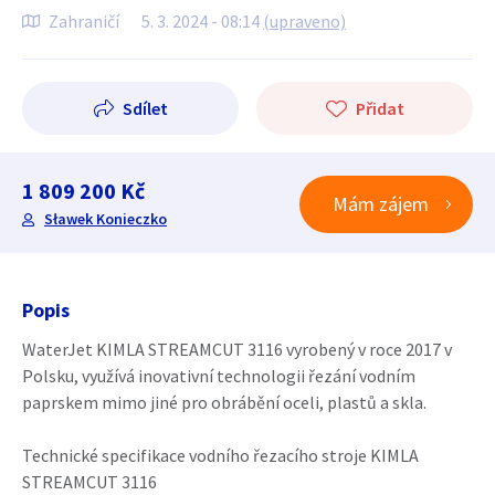
Zahraničí
5. 3. 2024 - 08:14
(upraveno)
Sdílet
Přidat
1 809 200 Kč
Mám zájem
Sławek Konieczko
Popis
WaterJet KIMLA STREAMCUT 3116 vyrobený v roce 2017 v
Polsku, využívá inovativní technologii řezání vodním
paprskem mimo jiné pro obrábění oceli, plastů a skla.
Technické specifikace vodního řezacího stroje KIMLA
STREAMCUT 3116