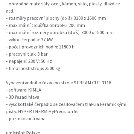
- obráběné materiály: ocel, kámen, sklo, plasty, dlaždice
atd.
- rozměry pracovní plochy (d x š): 3100 x 1600 mm
- maximální tloušťka obrobku: 200 mm
- maximální rozměry obrobku (d x š): 3000 x 1500 mm
- výkon čerpadla: 37 kW
- počet provozních hodin: 11800 h
- pracovní tlak: 8 bar
- napájení: 230 V; 50 Hz
- hmotnost stroje: 2500 kg
Vybavení vodního řezacího stroje STREAM CUT 3116
- software: KIMLA
- 3D řezací hlava
- vysokotlaké čerpadlo se zesilovačem tlaku a keramickými
písty: HYPERTHERM HyPrecision 50
- pozinkovaná vana
umístění: Polsko