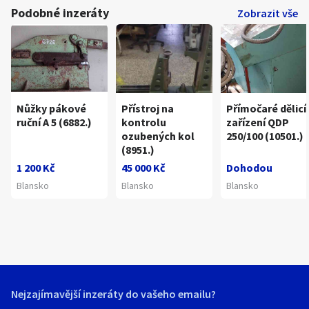
Podobné inzeráty
Zobrazit vše
Nůžky pákové
Přístroj na
Přímočaré dělicí
ruční A 5 (6882.)
kontrolu
zařízení QDP
ozubených kol
250/100 (10501.)
(8951.)
1 200 Kč
45 000 Kč
Dohodou
Blansko
Blansko
Blansko
Nejzajímavější inzeráty do vašeho emailu?