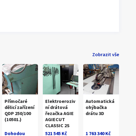
Zobrazit vše
Přímočaré
Elektroeroziv
Automatická
dělicí zařízení
ní drátová
ohýbačka
QDP 250/100
řezačka AGIE
drátu 3D
(10501.)
AGIECUT
CLASSIC 2S
Dohodou
521 545 Kč
1 763 340 Kč