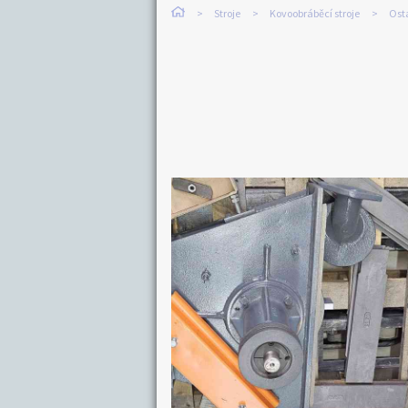
Stroje
Kovoobráběcí stroje
Osta