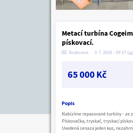
Metací turbína Cogeim 
pískovací.
Bojkovice
3. 7. 2026 - 09:37
(u
65 000 Kč
Popis
Nabízíme repasované turbíny - ze 
Pískovačka, tryskač, tryskací pískov
Uvedená cenaza jeden kus, nezahrn