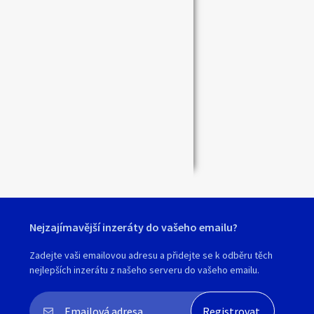
Zavřít
Nejzajímavější inzeráty do vašeho emailu?
Zadejte vaši emailovou adresu a přidejte se k odběru těch
nejlepších inzerátu z našeho serveru do vašeho emailu.