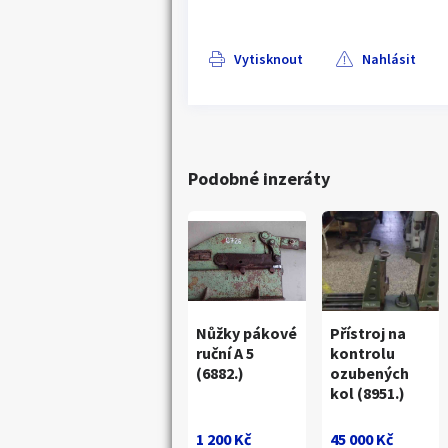
Vytisknout
Nahlásit
Podobné inzeráty
Nůžky pákové
Přístroj na
ruční A 5
kontrolu
(6882.)
ozubených
kol (8951.)
1 200 Kč
45 000 Kč