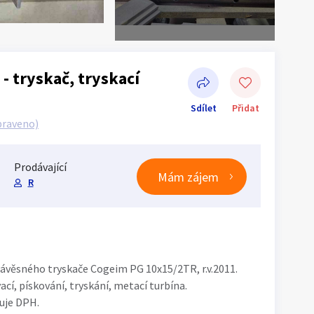
- tryskač, tryskací
Sdílet
Přidat
praveno)
Prodávající
Mám zájem
R
Sdílet na Facebooku
závěsného tryskače Cogeim PG 10x15/2TR, r.v.2011.
ací, pískování, tryskání, metací turbína.
uje DPH.