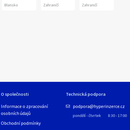
Blansko
Zahraničí
Zahraničí
1
/
4
O společnosti
Technická podpora
Informace o zpracování
podpora@hyperinzerce.cz
osobních údajů
pondělí - čtvrtek
8:30 - 17:00
Obchodní podmínky