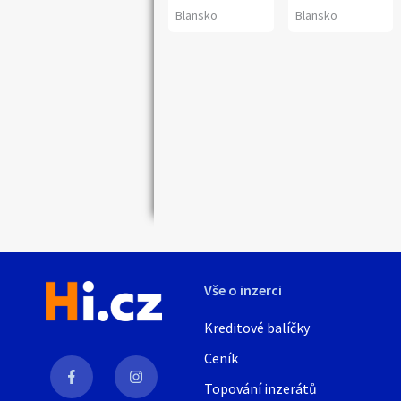
Blansko
Blansko
Náhledy
Vše o inzerci
Kreditové balíčky
Ceník
Topování inzerátů