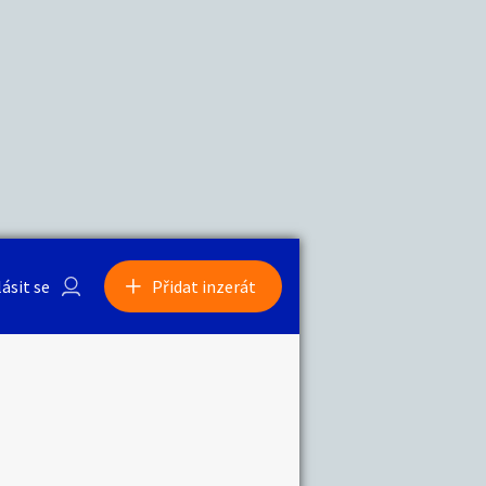
a
Zvířata
0
/
2000
Nahlásit
0
/
1000
lásit se
Přidat inzerát
obby
Sběratelství
ní
Ostatní