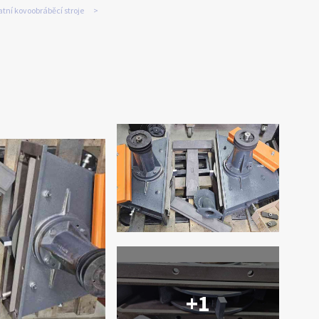
tní kovoobráběcí stroje
+1