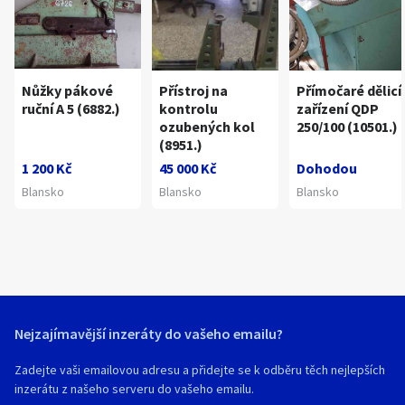
Nůžky pákové
Přístroj na
Přímočaré dělicí
ruční A 5 (6882.)
kontrolu
zařízení QDP
ozubených kol
250/100 (10501.)
(8951.)
1 200 Kč
45 000 Kč
Dohodou
Blansko
Blansko
Blansko
Nejzajímavější inzeráty do vašeho emailu?
Zadejte vaši emailovou adresu a přidejte se k odběru těch nejlepších
inzerátu z našeho serveru do vašeho emailu.