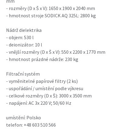
mm
- rozměry (D x Š x V): 1650 x 1900 x 2040 mm
- hmotnost stroje SODICK AQ 325L: 2800 kg
Nádrž dielektrika
- objem: 530 l
- deionizátor: 10 l
- vnější rozměry (D x Š x V): 550 x 2200 x 1770 mm
- hmotnost prázdné nádrže: 230 kg
Filtrační systém
- vyměnitelné papírové filtry (2 ks)
- uspořádání / umístění podle výkresu
- celkové rozměry (D x Š): 3000 x 3500 mm
- napájení: AC 3x 220 V; 50/60 Hz
umístění: Polsko
telefon: +48 603 510 566