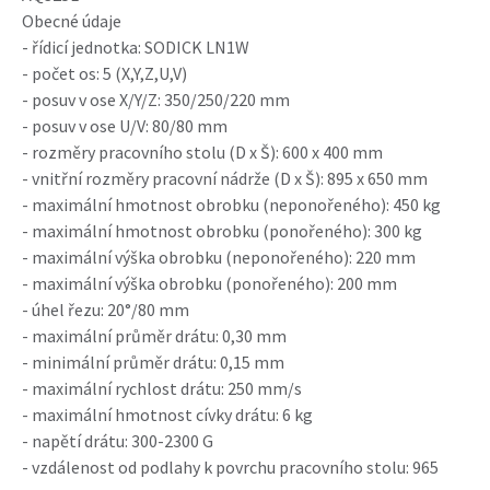
Obecné údaje
- řídicí jednotka: SODICK LN1W
- počet os: 5 (X,Y,Z,U,V)
- posuv v ose X/Y/Z: 350/250/220 mm
- posuv v ose U/V: 80/80 mm
- rozměry pracovního stolu (D x Š): 600 x 400 mm
- vnitřní rozměry pracovní nádrže (D x Š): 895 x 650 mm
- maximální hmotnost obrobku (neponořeného): 450 kg
- maximální hmotnost obrobku (ponořeného): 300 kg
- maximální výška obrobku (neponořeného): 220 mm
- maximální výška obrobku (ponořeného): 200 mm
- úhel řezu: 20°/80 mm
- maximální průměr drátu: 0,30 mm
- minimální průměr drátu: 0,15 mm
- maximální rychlost drátu: 250 mm/s
- maximální hmotnost cívky drátu: 6 kg
- napětí drátu: 300-2300 G
- vzdálenost od podlahy k povrchu pracovního stolu: 965