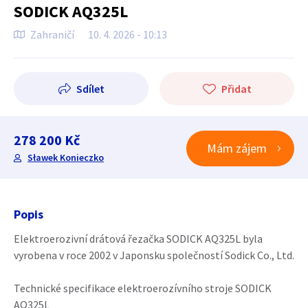
SODICK AQ325L
Zahraničí
10. 4. 2026 - 10:13
Sdílet
Přidat
278 200 Kč
Mám zájem
Sławek Konieczko
Popis
Elektroerozivní drátová řezačka SODICK AQ325L byla
vyrobena v roce 2002 v Japonsku společností Sodick Co., Ltd.
Technické specifikace elektroerozívního stroje SODICK
AQ325L