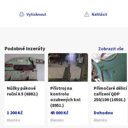
Vytisknout
Nahlásit
Podobné inzeráty
Zobrazit vše
Nůžky pákové
Přístroj na
Přímočaré dělicí
ruční A 5 (6882.)
kontrolu
zařízení QDP
ozubených kol
250/100 (10501.)
(8951.)
1 200 Kč
45 000 Kč
Dohodou
Blansko
Blansko
Blansko