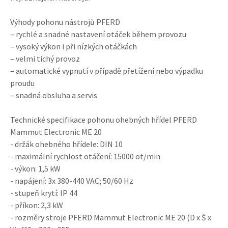
Výhody pohonu nástrojů PFERD
– rychlé a snadné nastavení otáček během provozu
– vysoký výkon i při nízkých otáčkách
– velmi tichý provoz
– automatické vypnutí v případě přetížení nebo výpadku
proudu
– snadná obsluha a servis
Technické specifikace pohonu ohebných hřídel PFERD
Mammut Electronic ME 20
- držák ohebného hřídele: DIN 10
- maximální rychlost otáčení: 15000 ot/min
- výkon: 1,5 kW
- napájení: 3x 380-440 VAC; 50/60 Hz
- stupeň krytí: IP 44
- příkon: 2,3 kW
- rozměry stroje PFERD Mammut Electronic ME 20 (D x Š x