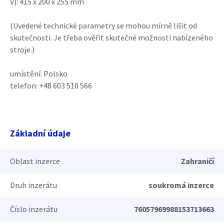
V): 415 x 200 x 255 mm
(Uvedené technické parametry se mohou mírně lišit od
skutečnosti. Je třeba ověřit skutečné možnosti nabízeného
stroje.)
umístění: Polsko
telefon: +48 603 510 566
Základní údaje
Oblast inzerce
Zahraničí
Druh inzerátu
soukromá inzerce
Číslo inzerátu
76057969988153713663