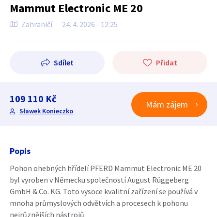
Mammut Electronic ME 20
Zahraničí
24. 4. 2026 - 12:25
Sdílet
Přidat
109 110 Kč
Mám zájem
Sławek Konieczko
Popis
Pohon ohebných hřídelí PFERD Mammut Electronic ME 20
byl vyroben v Německu společností August Rüggeberg
GmbH & Co. KG. Toto vysoce kvalitní zařízení se používá v
mnoha průmyslových odvětvích a procesech k pohonu
nejrůznějších nástrojů.