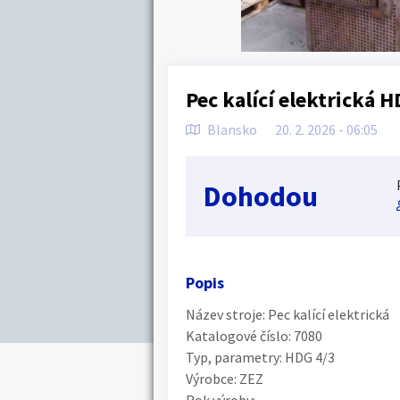
Pec kalící elektrická H
Blansko
20. 2. 2026 - 06:05
Dohodou
Popis
Název stroje: Pec kalící elektrická
Katalogové číslo: 7080
Typ, parametry: HDG 4/3
Výrobce: ZEZ