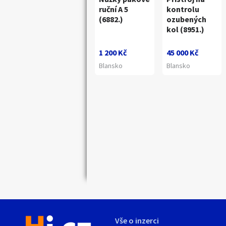
Náhledy
ruční A 5
kontrolu
(6882.)
ozubených
kol (8951.)
1 200 Kč
45 000 Kč
Blansko
Blansko
Vše o inzerci