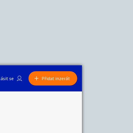
a
Zvířata
0
/
2000
Nahlásit
0
/
1000
lásit se
Přidat inzerát
obby
Sběratelství
ní
Ostatní