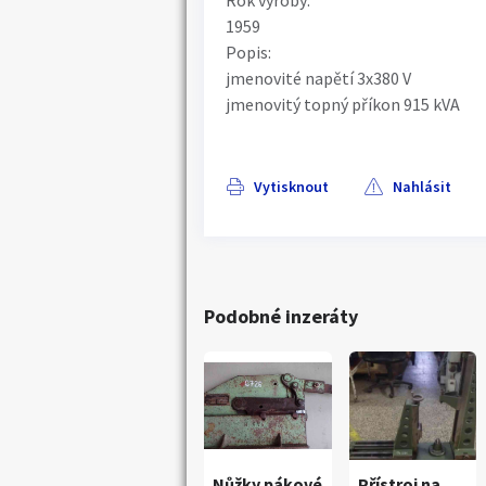
Rok výroby:
1959
Popis:
jmenovité napětí 3x380 V
jmenovitý topný příkon 915 kVA
Vytisknout
Nahlásit
Podobné inzeráty
Nůžky pákové
Přístroj na