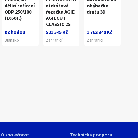
1
/
5
dělicí zařízení
ní drátová
ohýbačka
QDP 250/100
řezačka AGIE
drátu 3D
(10501.)
AGIECUT
CLASSIC 2S
Dohodou
521 545 Kč
1 763 340 Kč
Blansko
Zahraničí
Zahraničí
O společnosti
Technická podpora