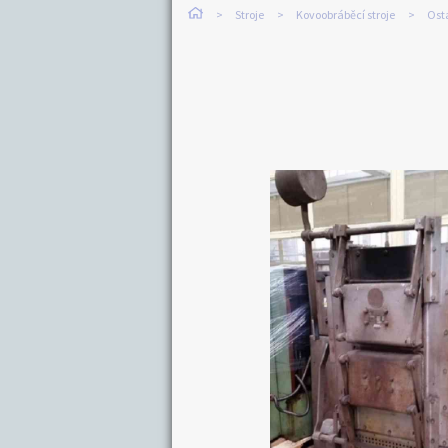
Stroje
Kovoobráběcí stroje
Osta