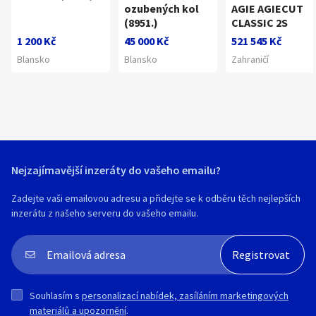
ozubených kol
AGIE AGIECUT
(8951.)
CLASSIC 2S
1 200 Kč
45 000 Kč
521 545 Kč
Blansko
Blansko
Zahraničí
Nejzajímavější inzeráty do vašeho emailu?
Zadejte vaši emailovou adresu a přidejte se k odběru těch nejlepších
inzerátu z našeho serveru do vašeho emailu.
Souhlasím s
personalizací nabídek, zasíláním marketingových
materiálů a upozornění
.