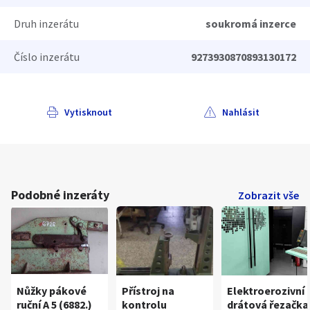
Druh inzerátu
soukromá inzerce
Číslo inzerátu
9273930870893130172
Vytisknout
Nahlásit
Podobné inzeráty
Zobrazit vše
Nůžky pákové
Přístroj na
Elektroerozivní
ruční A 5 (6882.)
kontrolu
drátová řezačka