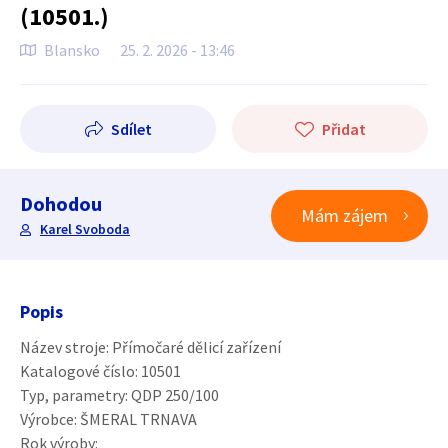
(10501.)
Blansko
25. 2. 2026 - 13:46
Sdílet
Přidat
Dohodou
Mám zájem
Karel Svoboda
Popis
Název stroje: Přímočaré dělicí zařízení
Katalogové číslo: 10501
Typ, parametry: QDP 250/100
Výrobce: ŠMERAL TRNAVA
Rok výroby: