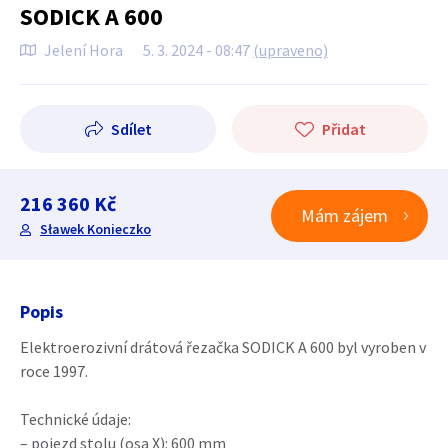
SODICK A 600
Jelení Hora
5. 3. 2024 - 08:47
(upraveno)
Sdílet
Přidat
216 360 Kč
Mám zájem
Sławek Konieczko
Popis
Elektroerozivní drátová řezačka SODICK A 600 byl vyroben v
roce 1997.
Technické údaje:
– pojezd stolu (osa X): 600 mm