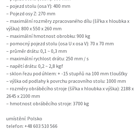
– pojezd stolu (osa Y): 400 mm
– Pojezd osy Z: 270 mm
– maximální rozměry zpracovaného dílu (šířka x hloubka x
výška): 800 x 550 x 260 mm
– maximální hmotnost obrobku: 900 kg
– pomocný pojezd stolu (osa U x osa V): 70 x 70 mm
– průměr drátu: 0,1 ~ 0,3 mm
– maximální rychlost drátu: 250 mm / s
– napětí drátu: 0,2 ~ 2,8 kgf
– sklon řezu pod úhlem: + -15 stupňů na 100 mm tloušťky
– výška od podlahy k povrchu pracovního stolu: 1000 mm
– rozměry obráběcího stroje (šířka x hloubka x výška): 2188 x
2645 x 2100 mm
– hmotnost obráběcího stroje: 3700 kg
umístění: Polsko
telefon: +48 603 510 566