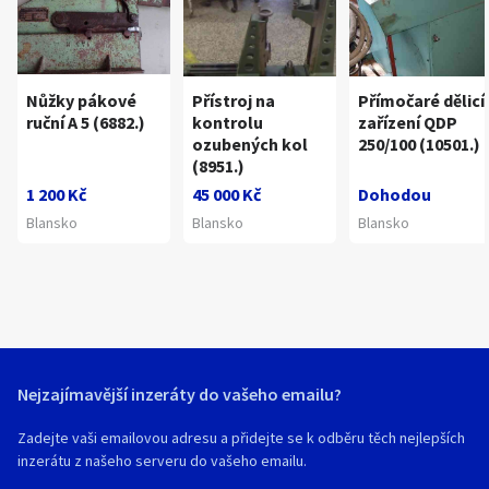
Nůžky pákové
Přístroj na
Přímočaré dělicí
ruční A 5 (6882.)
kontrolu
zařízení QDP
ozubených kol
250/100 (10501.)
(8951.)
1 200 Kč
45 000 Kč
Dohodou
Blansko
Blansko
Blansko
Nejzajímavější inzeráty do vašeho emailu?
Zadejte vaši emailovou adresu a přidejte se k odběru těch nejlepších
inzerátu z našeho serveru do vašeho emailu.