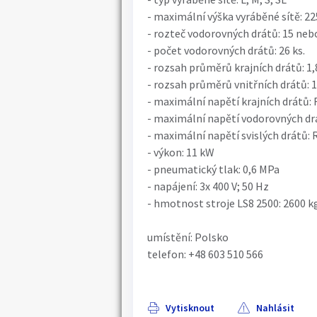
- maximální výška vyráběné sítě: 2
- rozteč vodorovných drátů: 15 neb
- počet vodorovných drátů: 26 ks.
- rozsah průměrů krajních drátů: 
- rozsah průměrů vnitřních drátů: 
- maximální napětí krajních drátů
- maximální napětí vodorovných d
- maximální napětí svislých drátů
- výkon: 11 kW
- pneumatický tlak: 0,6 MPa
- napájení: 3x 400 V; 50 Hz
- hmotnost stroje LS8 2500: 2600 k
umístění: Polsko
telefon: +48 603 510 566
Vytisknout
Nahlásit