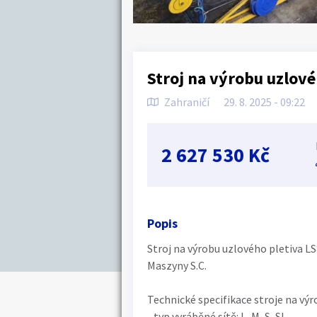
Stroj na výrobu uzlové
Zahraničí
29. 8. 2025 - 09:22
2 627 530 Kč
Popis
Stroj na výrobu uzlového pletiva LS
Maszyny S.C.
Technické specifikace stroje na výr
- typ vyráběné sítě: L, M, S, SL