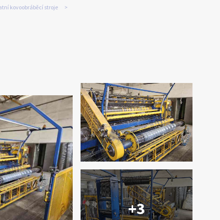
tní kovoobráběcí stroje
+3