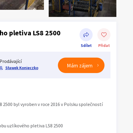
ho pletiva LS8 2500
Sdílet
Přidat
Prodávající
Mám zájem
Sławek Konieczko
Sdílet na Facebooku
8 2500 byl vyroben v roce 2016 v Polsku společností
obu uzlíkového pletiva LS8 2500