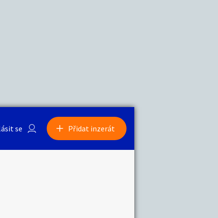
a
Zvířata
0
/
2000
Nahlásit
0
/
1000
lásit se
Přidat inzerát
obby
Sběratelství
ní
Ostatní