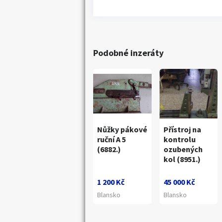
Podobné inzeráty
Nůžky pákové
Přístroj na
ruční A 5
kontrolu
(6882.)
ozubených
kol (8951.)
1 200 Kč
45 000 Kč
Blansko
Blansko