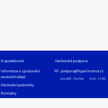
1
/
6
O společnosti
Technická podpora
Informace o zpracování
podpora@hyperinzerce.cz
osobních údajů
pondělí - čtvrtek
8:30 - 17:00
Obchodní podmínky
Kontakty