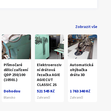
Zobrazit vše
Přímočaré
Elektroeroziv
Automatická
dělicí zařízení
ní drátová
ohýbačka
QDP 250/100
řezačka AGIE
drátu 3D
(10501.)
AGIECUT
CLASSIC 2S
Dohodou
521 545 Kč
1 763 340 Kč
Blansko
Zahraničí
Zahraničí