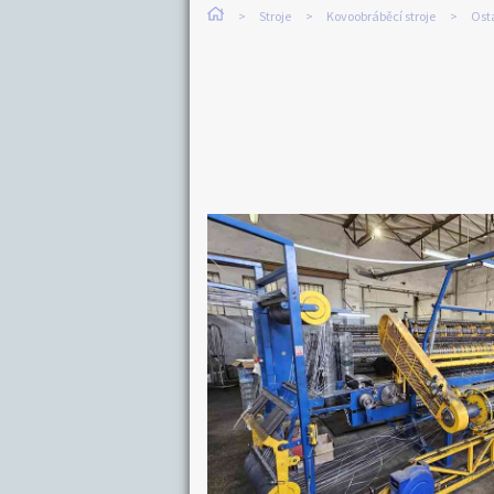
Stroje
Kovoobráběcí stroje
Osta