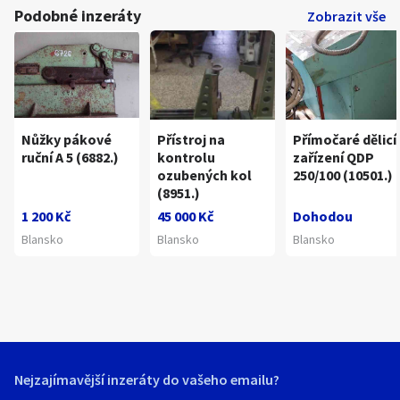
Podobné inzeráty
Zobrazit vše
Nůžky pákové
Přístroj na
Přímočaré dělicí
ruční A 5 (6882.)
kontrolu
zařízení QDP
ozubených kol
250/100 (10501.)
(8951.)
1 200 Kč
45 000 Kč
Dohodou
Blansko
Blansko
Blansko
Nejzajímavější inzeráty do vašeho emailu?