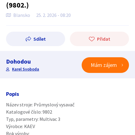
(9802.)
Blansko
25. 2. 2026 - 08:20
Sdílet
Přidat
Dohodou
Mám zájem
Karel Svoboda
Popis
Název stroje: Průmyslový vysavač
Katalogové číslo: 9802
Typ, parametry: Multivac 3
Výrobce: KAEV
Rok výroby: