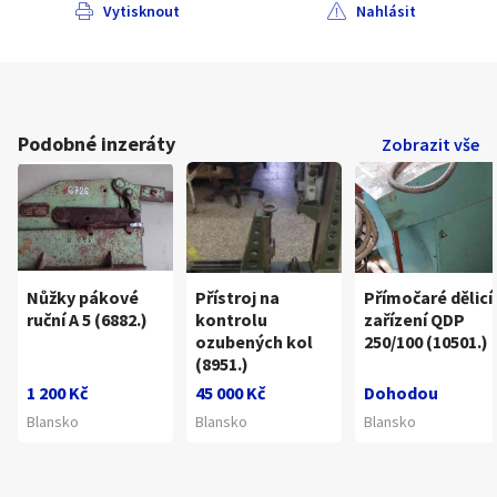
Vytisknout
Nahlásit
Podobné inzeráty
Zobrazit vše
Nůžky pákové
Přístroj na
Přímočaré dělicí
ruční A 5 (6882.)
kontrolu
zařízení QDP
ozubených kol
250/100 (10501.)
(8951.)
1 200 Kč
45 000 Kč
Dohodou
Blansko
Blansko
Blansko