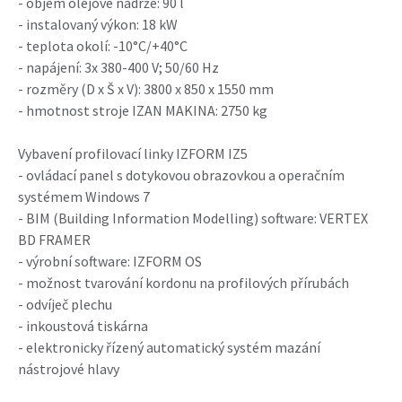
- objem olejové nádrže: 90 l
- instalovaný výkon: 18 kW
- teplota okolí: -10°C/+40°C
- napájení: 3x 380-400 V; 50/60 Hz
- rozměry (D x Š x V): 3800 x 850 x 1550 mm
- hmotnost stroje IZAN MAKINA: 2750 kg
Vybavení profilovací linky IZFORM IZ5
- ovládací panel s dotykovou obrazovkou a operačním
systémem Windows 7
- BIM (Building Information Modelling) software: VERTEX
BD FRAMER
- výrobní software: IZFORM OS
- možnost tvarování kordonu na profilových přírubách
- odvíječ plechu
- inkoustová tiskárna
- elektronicky řízený automatický systém mazání
nástrojové hlavy