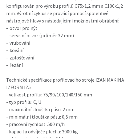
konfigurován pro výrobu profilů C75x1,2 mm a C100x1,2
mm. Výrobní cyklus se provádí pomocí spolehlivé
nástrojové hlavy s následujícími možnostmi obrábění:
– otvor pro nýt
– servisní otvor (průměr 32 mm)
– vrubování
– kování
– zplošťování
– řezání
Technické specifikace profilovacího stroje IZAN MAKINA
IZFORM IZ5
- velikost profilu: 75/90/100/140/150 mm
- typ profilu: C, U
- maximální tloušťka pásu: 2 mm
- minimální tloušťka pásu: 0,5 mm
- pracovní rychlost: 500 m/h
- kapacita odvíječe plechu: 3000 kg