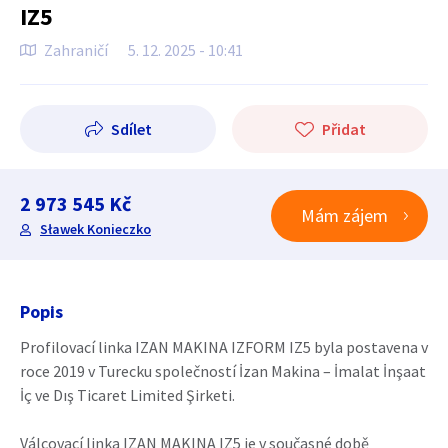
IZ5
Zahraničí
5. 12. 2025 - 10:41
Sdílet
Přidat
2 973 545 Kč
Mám zájem
Sławek Konieczko
Popis
Profilovací linka IZAN MAKINA IZFORM IZ5 byla postavena v
roce 2019 v Turecku společností İzan Makina – İmalat İnşaat
İç ve Dış Ticaret Limited Şirketi.
Válcovací linka IZAN MAKINA IZ5 je v současné době