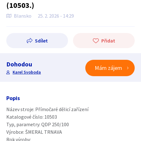
(10503.)
Blansko
25. 2. 2026 - 14:29
Sdílet
Přidat
Dohodou
Mám zájem
Karel Svoboda
Popis
Název stroje: Přímočaré dělicí zařízení
Katalogové číslo: 10503
Typ, parametry: QDP 250/100
Výrobce: ŠMERAL TRNAVA
Rok výroby: