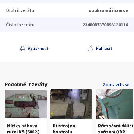
Druh inzerátu
soukromá inzerce
Číslo inzerátu
2348087370893130116
Vytisknout
Nahlásit
Podobné inzeráty
Zobrazit vše
Nůžky pákové
Přístroj na
Přímočaré dělicí
ruční A 5 (6882.)
kontrolu
zařízení QDP