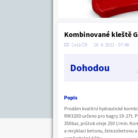
Kombinované kleště 
Celá ČR
16. 4. 2021 - 07:48
Dohodou
Popis
Prodám kvalitní hydraulické komb
RM320D určeno pro bagry 19-27t. 
350bar, průtok oleje 250 l/min. Ko
a recyklaci betonu, železobetonu a