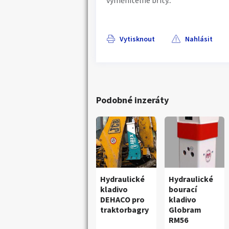
vyměnitelné břity..
Vytisknout
Nahlásit
Podobné inzeráty
Hydraulické
Hydraulické
kladivo
bourací
DEHACO pro
kladivo
traktorbagry
Globram
RM56