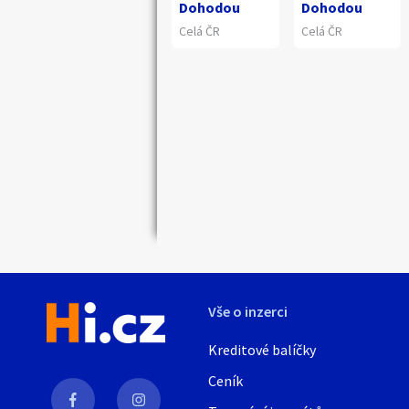
Dohodou
Dohodou
Celá ČR
Celá ČR
Náhledy
Vše o inzerci
Kreditové balíčky
Ceník