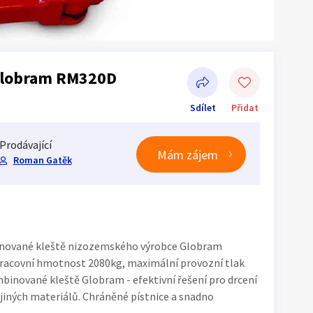
Globram RM320D
Sdílet
Přidat
Prodávající
Mám zájem
Roman Gatěk
Sdílet na Facebooku
inované kleště nizozemského výrobce Globram
Pracovní hmotnost 2080kg, maximální provozní tlak
mbinované kleště Globram - efektivní řešení pro drcení
 jiných materiálů. Chráněné pístnice a snadno