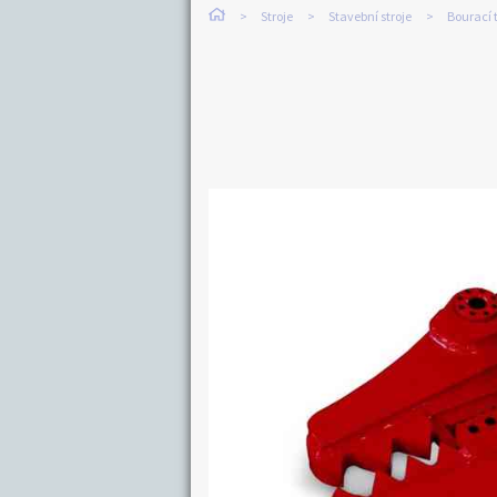
Stroje
Stavební stroje
Bourací 