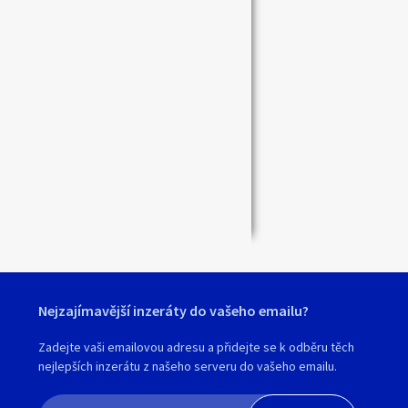
Zavřít
Nejzajímavější inzeráty do vašeho emailu?
Zadejte vaši emailovou adresu a přidejte se k odběru těch
nejlepších inzerátu z našeho serveru do vašeho emailu.