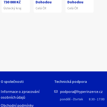
730 000 Kč
Dohodou
Dohodou
Ústecký kraj
Celá ČR
Celá ČR
1
/
1
O společnosti
Technická podpora
Informace o zpracování
podpora@hyperinzerce.cz
osobních údajů
pondělí - čtvrtek
8:30 - 17:00
Obchodní podmínky