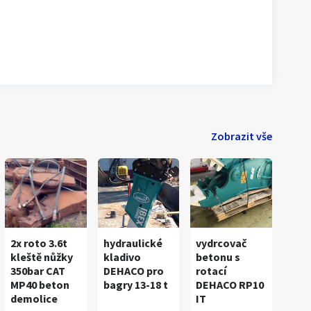
Zobrazit vše
2x roto 3.6t
hydraulické
vydrcovač
kleště nůžky
kladivo
betonu s
350bar CAT
DEHACO pro
rotací
MP40 beton
bagry 13-18 t
DEHACO RP10
demolice
IT