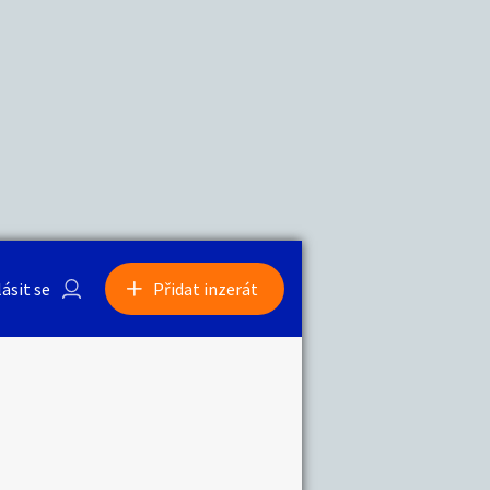
a
Zvířata
0
/
2000
Nahlásit
0
/
1000
lásit se
Přidat inzerát
obby
Sběratelství
ní
Ostatní