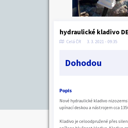
hydraulické kladivo D
Celá ČR
3. 3. 2021 - 09:35
Dohodou
Popis
Nové hydraulické kladivo nizozem
upínací deskou a nástrojem cca 1350
Kladivo je celoodpružené přes silent