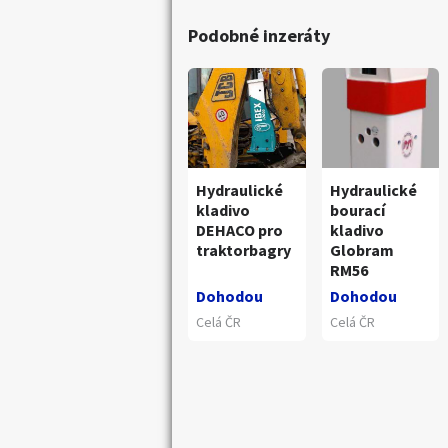
Podobné inzeráty
Hydraulické
Hydraulické
kladivo
bourací
DEHACO pro
kladivo
traktorbagry
Globram
RM56
Dohodou
Dohodou
Celá ČR
Celá ČR
Náhledy