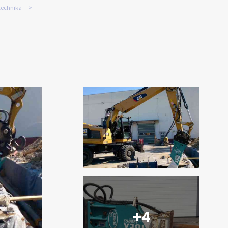
technika
+4