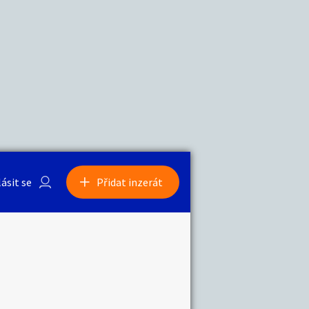
a
Zvířata
0
/
2000
Nahlásit
0
/
1000
lásit se
Přidat inzerát
obby
Sběratelství
ní
Ostatní