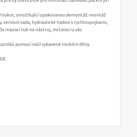
á příčný silentblok pro eliminaci následků páčení při
onstrukce, umožňující opakovanou demontáž-montáž
y, servisní sada, hydraulické hadice s rychlospojkami,
3x mazací tuk na nástroj, instalaci u vás.
kazníků pomocí naší vybavené mobilní dílny.
SR.