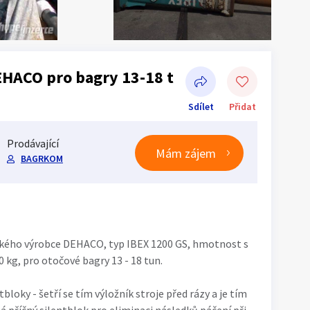
EHACO pro bagry 13-18 t
Sdílet
Přidat
Prodávající
Mám zájem
BAGRKOM
Sdílet na Facebooku
ského výrobce DEHACO, typ IBEX 1200 GS, hmotnost s
 kg, pro otočové bagry 13 - 18 tun.
bloky - šetří se tím výložník stroje před rázy a je tím