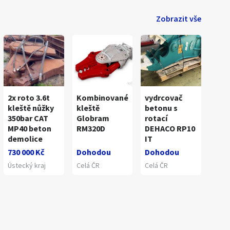
Zobrazit vše
2x roto 3.6t
Kombinované
vydrcovač
kleště nůžky
kleště
betonu s
350bar CAT
Globram
rotací
MP40 beton
RM320D
DEHACO RP10
demolice
IT
730 000 Kč
Dohodou
Dohodou
Ústecký kraj
Celá ČR
Celá ČR
1
/
7