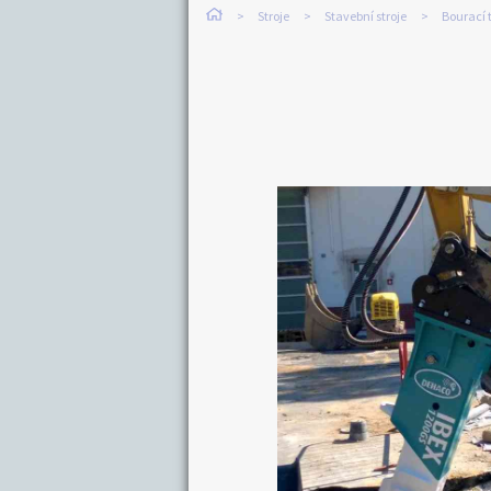
Stroje
Stavební stroje
Bourací 