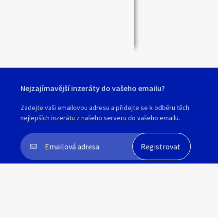
Nejzajímavější inzeráty do vašeho emailu?
Zadejte vaši emailovou adresu a přidejte se k odběru těch
nejlepších inzerátu z našeho serveru do vašeho emailu.
Souhlasím s
personalizací nabídek, zasíláním
marketingových materiálů a upozornění
.