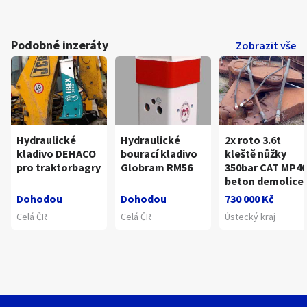
Podobné inzeráty
Zobrazit vše
Hydraulické
Hydraulické
2x roto 3.6t
kladivo DEHACO
bourací kladivo
kleště nůžky
pro traktorbagry
Globram RM56
350bar CAT MP40
beton demolice
Dohodou
Dohodou
730 000 Kč
Celá ČR
Celá ČR
Ústecký kraj