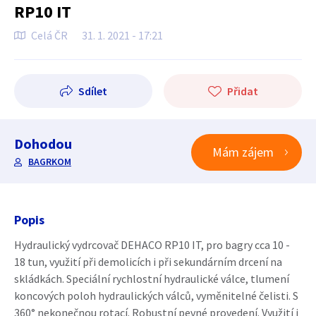
RP10 IT
Celá ČR
31. 1. 2021 - 17:21
Sdílet
Přidat
Dohodou
Mám zájem
BAGRKOM
Popis
Hydraulický vydrcovač DEHACO RP10 IT, pro bagry cca 10 -
18 tun, využití při demolicích i při sekundárním drcení na
skládkách. Speciální rychlostní hydraulické válce, tlumení
koncových poloh hydraulických válců, vyměnitelné čelisti. S
360° nekonečnou rotací. Robustní pevné provedení. Využití i