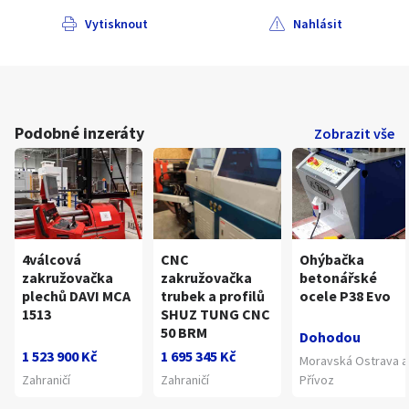
Vytisknout
Nahlásit
Podobné inzeráty
Zobrazit vše
4válcová
CNC
Ohýbačka
zakružovačka
zakružovačka
betonářské
plechů DAVI MCA
trubek a profilů
ocele P38 Evo
1513
SHUZ TUNG CNC
50 BRM
Dohodou
1 523 900 Kč
1 695 345 Kč
Moravská Ostrava a
Zahraničí
Zahraničí
Přívoz