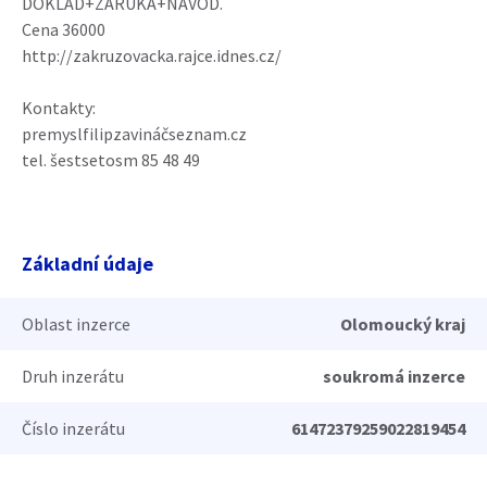
DOKLAD+ZÁRUKA+NÁVOD.
Cena 36000
http://zakruzovacka.rajce.idnes.cz/
Kontakty:
premyslfilipzavináčseznam.cz
tel. šestsetosm 85 48 49
Základní údaje
Oblast inzerce
Olomoucký kraj
Druh inzerátu
soukromá inzerce
Číslo inzerátu
61472379259022819454