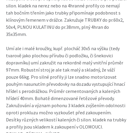
silon. kladek na nerez nebo na 4hranné profily co nemají
tah bočním třením jako trubky připomínaje podobnost s
klínovým řemenem v drážce. Zakružuje TRUBKY do pr.60x2,
50x4, PLNOU KULATINU do pr.38mm, plný 4hran do
35x35mm.
Umí ale i malé kroužky, kupř. plocháč 30x5 na výšku (tedy
tvarově jako plochou přírubu či podložku, či šnekovici
dopravníku) umí zakružit na rekordně malý vnitřní průměr
97mm. Robustní stroj je ale tak malý a skladný, že váží
pouze 66kg. Pro silné profily ji lze snadno motorizovat
pouhým nasunutím převodovky na dozadu vystupující hnací
hřídel s perodrážkou. Průměr cementovaných a kalených
hřídelí 40mm. Bohatě dimenzované řetězové převody.
Zakružování a význam pohonu 3 kladek zvýšením odolnosti
oproti prokluzu možno vyzkoušet před zakoupením.
Desítky různých velikostí kalených či silon. kladek na trubky
a profily jsou skladem k zakoupení v OLOMOUCI.