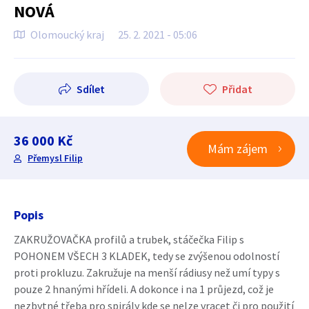
NOVÁ
Olomoucký kraj
25. 2. 2021 - 05:06
Sdílet
Přidat
36 000 Kč
Mám zájem
Přemysl Filip
Popis
ZAKRUŽOVAČKA profilů a trubek, stáčečka Filip s
POHONEM VŠECH 3 KLADEK, tedy se zvýšenou odolností
proti prokluzu. Zakružuje na menší rádiusy než umí typy s
pouze 2 hnanými hřídeli. A dokonce i na 1 průjezd, což je
nezbytné třeba pro spirály kde se nelze vracet či pro použití